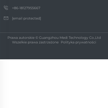
+86-18127955667
[email protected]
Prawa autorskie © Guangzhou Medi Technology Co.,Ltd
Wszelkie prawa zastrzeżone
Polityka prywatności