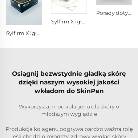
Porady dotyczące RF w pixel8
Sylfirm X igłowanie mikroigłowe końcówka rf sylfirm x XE-25 kaseton od firmy Viol
Sylfirm X igłowanie mikroigłowe pielęgnacja skóry końcówki sylfirm X XB-49
Osiągnij bezwstydnie gładką skórę
dzięki naszym wysokiej jakości
wkładom do SkinPen
Wykorzystaj moc kolagenu dla skóry o
młodszym wyglądzie
Produkcja kolagenu odgrywa bardzo ważną rolę
jeśli chodzi o młodszy, zdrowy wygląd skóry.