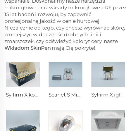
wspaniale. Doskonalimy nasze narzędzia
mikroigłowe oraz wkłady mikroigłowe z RF przez
15 lat badań i rozwoju, by zapewnić
profesjonalną jakość w cenie hurtowej.
Niezależnie od tego, czy chcesz wyrównać skórę,
zmniejszyć widoczność drobnych linii i
zmarszczek, czy odświeżyć koloryt cery, nasze
Wkładom SkinPen
mają Cię pokryte!
Sylfirm X końcówki do mikroigłowania rf XE-25
Scarlet S Mikroigłowanie rf dwubiegunowe elektrody zużywalne końcówki 25pin
Sylfirm X igłowanie mikroigłowe pielęgnacja skóry końcówki sylfirm X X-25