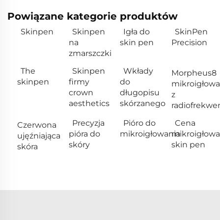
Powiązane kategorie produktów
Skinpen
Skinpen
Igła do
SkinPen
na
skin pen
Precision
zmarszczki
The
Skinpen
Wkłady
Morpheus8
skinpen
firmy
do
mikroigłowa
crown
długopisu
z
aesthetics
skórzanego
radiofrekwe
Precyzja
Pióro do
Cena
Czerwona
pióra do
mikroigłowania
mikroigłowa
ujęźniająca
skóry
skin pen
skóra