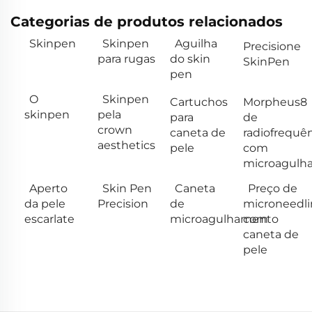
Categorias de produtos relacionados
Skinpen
Skinpen
Aguilha
Precisione
para rugas
do skin
SkinPen
pen
O
Skinpen
Cartuchos
Morpheus8
skinpen
pela
para
de
crown
caneta de
radiofrequê
aesthetics
pele
com
microagulh
Aperto
Skin Pen
Caneta
Preço de
da pele
Precision
de
microneedl
escarlate
microagulhamento
com
caneta de
pele