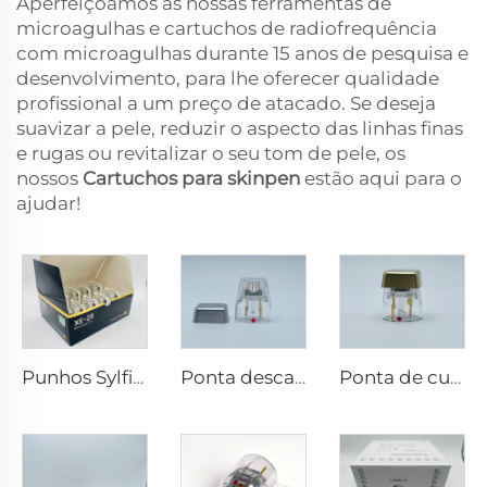
Aperfeiçoamos as nossas ferramentas de
microagulhas e cartuchos de radiofrequência
com microagulhas durante 15 anos de pesquisa e
desenvolvimento, para lhe oferecer qualidade
profissional a um preço de atacado. Se deseja
suavizar a pele, reduzir o aspecto das linhas finas
e rugas ou revitalizar o seu tom de pele, os
nossos
Cartuchos para skinpen
estão aqui para o
ajudar!
Punhos Sylfirm X de microagulhamento com rf XE-25
Ponta descartável Scarlet S de microneedling rf eletrodos bipolares 25 pinos
Ponta de cuidados com a pele com microneedling rf Sylfirm X X-25