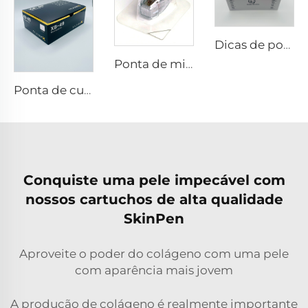
Dicas de pontas RF pixel8
Ponta de microneedling rf Sylfirm X XE-25 cartucho da Viol
Ponta de cuidados com a pele com microneedling rf Sylfirm X XB-49
Conquiste uma pele impecável com
nossos cartuchos de alta qualidade
SkinPen
Aproveite o poder do colágeno com uma pele
com aparência mais jovem
A produção de colágeno é realmente importante