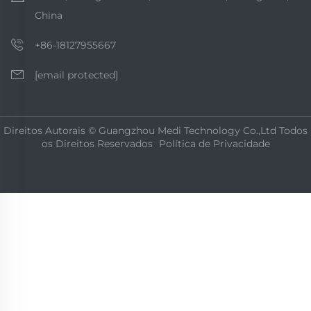
China
+86-18127955667
[email protected]
Direitos Autorais © Guangzhou Medi Technology Co.,Ltd Todos
os Direitos Reservados
Política de Privacidade