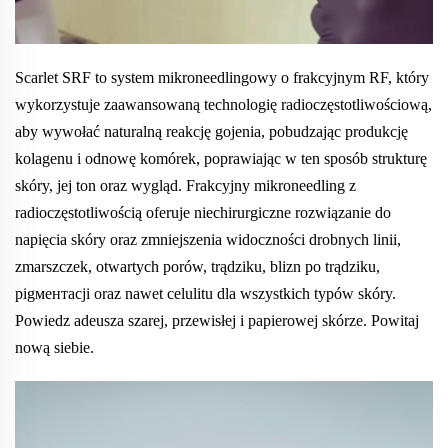
Scarlet SRF to system mikroneedlingowy o frakcyjnym RF, który
wykorzystuje zaawansowaną technologię radioczęstotliwościową,
aby wywołać naturalną reakcję gojenia, pobudzając produkcję
kolagenu i odnowę komórek, poprawiając w ten sposób strukturę
skóry, jej ton oraz wygląd. Frakcyjny mikroneedling z
radioczęstotliwością oferuje niechirurgiczne rozwiązanie do
napięcia skóry oraz zmniejszenia widoczności drobnych linii,
zmarszczek, otwartych porów, trądziku, blizn po trądziku,
pigментacji oraz nawet celulitu dla wszystkich typów skóry.
Powiedz adeusza szarej, przewisłej i papierowej skórze. Powitaj
nową siebie.