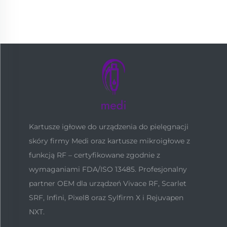
Kartusze igłowe do urządzenia do pielęgnacji
skóry firmy Medi oraz kartusze mikroigłowe z
funkcją RF – certyfikowane zgodnie z
wymaganiami FDA/ISO 13485. Profesjonalny
partner OEM dla urządzeń Vivace RF, Scarlet
SRF, Infini, Pixel8 oraz Sylfirm X i Rejuvapen
NXT.