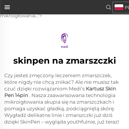
głowicy do mikroigłowania Skin Pen 14 igieł
P
firmy Medi. Nasza zaawansowana technologia
mikroigłowania...">
skinpen na zmarszczki
Czy jesteś zmęczony leczeniem zmarszczek,
które nigdy nie chcą znikać? Ale nie musisz tak
czuć dzięki rozwiązaniom Medi’s
Kartusz Skin
Pen 14pin
. Nasza zaawansowana technologia
mikroigłowania skupia się na zmarszczkach i
pomaga uzyskać gładką, podciągniętą skórę.
Wygładź delikatne linie i zmarszczki już dziś
dzięki SkinPen – wygląda youthfulnie, już teraz!