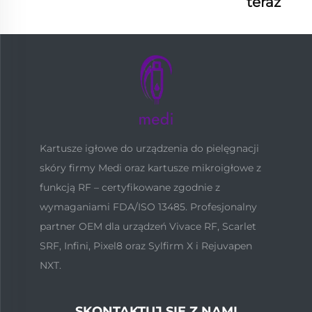
teraz
Kartusze igłowe do urządzenia do pielęgnacji
skóry firmy Medi oraz kartusze mikroigłowe z
funkcją RF – certyfikowane zgodnie z
wymaganiami FDA/ISO 13485. Profesjonalny
partner OEM dla urządzeń Vivace RF, Scarlet
SRF, Infini, Pixel8 oraz Sylfirm X i Rejuvapen
NXT.
SKONTAKTUJ SIĘ Z NAMI