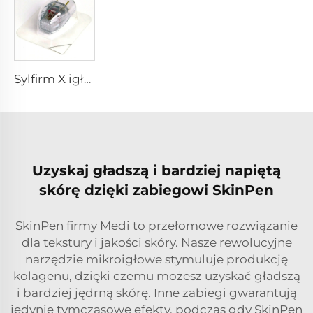
Sylfirm X igłowanie mikroigłowe końcówka rf sylfirm x XE-25 kaseton od firmy Viol
Uzyskaj gładszą i bardziej napiętą
skórę dzięki zabiegowi SkinPen
SkinPen firmy Medi to przełomowe rozwiązanie
dla tekstury i jakości skóry. Nasze rewolucyjne
narzędzie mikroigłowe stymuluje produkcję
kolagenu, dzięki czemu możesz uzyskać gładszą
i bardziej jędrną skórę. Inne zabiegi gwarantują
jedynie tymczasowe efekty, podczas gdy SkinPen