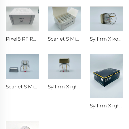
Pixel8 RF Rohrer Aesthetic końcówki 25 49 64
Scarlet S Mikroigłowanie rf dwubiegunowe elektrody zużywalne końcówki 25pin
Sylfirm X końcówki do mikroigłowania rf X-25
Scarlet S Mikroigłowanie rf dwubiegunowe elektrody zużywalne końcówki 25pin
Sylfirm X igłowanie mikroigłowe pielęgnacja skóry końcówki sylfirm X X-25
Sylfirm X igłowanie mikroigłowe pielęgnacja skóry końcówki sylfirm X XB-49