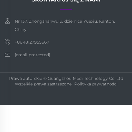
Nr 137, Zhongshanwulu, dzielnica Yuexiu, Kanton,
Chiny
+86-18127955667
[email protected]
Prawa autorskie © Guangzhou Medi Technology Co.,Ltd
Wszelkie prawa zastrzeżone
Polityka prywatności