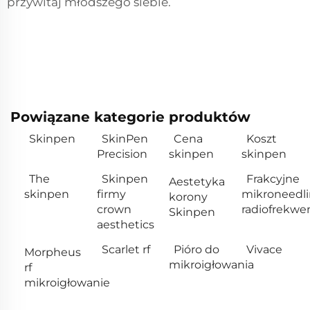
przywitaj młodszego siebie.
Powiązane kategorie produktów
Skinpen
SkinPen
Cena
Koszt
Precision
skinpen
skinpen
The
Skinpen
Frakcyjne
Aestetyka
skinpen
firmy
mikroneedl
korony
crown
radiofrekwe
Skinpen
aesthetics
Scarlet rf
Pióro do
Vivace
Morpheus
mikroigłowania
rf
mikroigłowanie