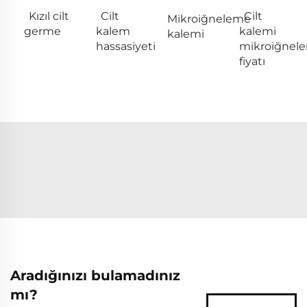
Kızıl cilt
Cilt
Cilt
Mikroiğneleme
germe
kalem
kalemi
kalemi
hassasiyeti
mikroiğnel
fiyatı
Aradığınızı bulamadınız
mı?