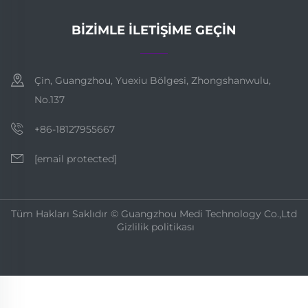
BIZIMLE İLETIŞIME GEÇIN
Çin, Guangzhou, Yuexiu Bölgesi, Zhongshanwulu,
No.137
+86-18127955667
[email protected]
Tüm Hakları Saklıdır © Guangzhou Medi Technology Co.,Ltd
Gizlilik politikası