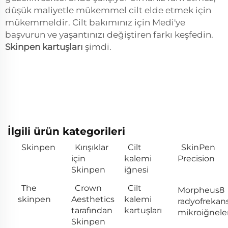
düşük maliyetle mükemmel cilt elde etmek için
mükemmeldir. Cilt bakımınız için Medi'ye
başvurun ve yaşantınızı değiştiren farkı keşfedin.
Skinpen kartuşları
şimdi.
İlgili ürün kategorileri
Skinpen
Kırışıklar
Cilt
SkinPen
için
kalemi
Precision
Skinpen
iğnesi
The
Crown
Cilt
Morpheus8
skinpen
Aesthetics
kalemi
radyofrekan
tarafından
kartuşları
mikroiğnel
Skinpen