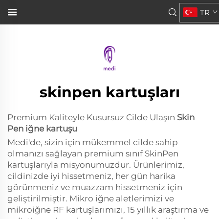
Skin Pen iğne kartuşumuz
TR
ile Cildinizi İyileştirinMedi olarak, önceden hazırlanmış...">
skinpen kartuşları
Premium Kaliteyle Kusursuz Cilde Ulaşın
Skin
Pen iğne kartuşu
Medi'de, sizin için mükemmel cilde sahip
olmanızı sağlayan premium sınıf SkinPen
kartuşlarıyla misyonumuzdur. Ürünlerimiz,
cildinizde iyi hissetmeniz, her gün harika
görünmeniz ve muazzam hissetmeniz için
geliştirilmiştir. Mikro iğne aletlerimizi ve
mikroiğne RF kartuşlarımızı, 15 yıllık araştırma ve