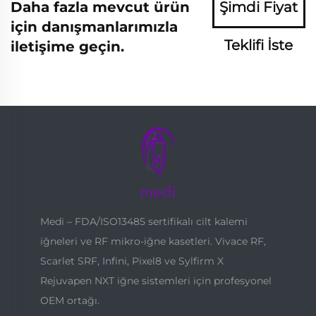
Daha fazla mevcut ürün
Şimdi Fiyat
için danışmanlarımızla
Teklifi İste
iletişime geçin.
Medi – FDA/ISO13485 sertifikalı cilt kalemi
iğneleri ve RF mikro-iğne kasetleri. Vivace RF,
Scarlet SRF, Infini, Pixel8 ve Sylfirm X
Rejuvapen NXT iğne sistemleri için profesyonel
OEM ortağı.