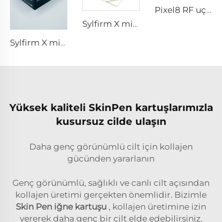
Pixel8 RF uçları
Sylfirm X mikroiğneleme rf ucu sylfirm x XE-25 kartuşu Viol'dan
Sylfirm X mikroiğneleme rf cilt bakımı sylfirm X uçları XB-49
Yüksek kaliteli SkinPen kartuşlarımızla
kusursuz cilde ulaşın
Daha genç görünümlü cilt için kollajen
gücünden yararlanın
Genç görünümlü, sağlıklı ve canlı cilt açısından
kollajen üretimi gerçekten önemlidir. Bizimle
Skin Pen iğne kartuşu
, kollajen üretimine izin
vererek daha genç bir cilt elde edebilirsiniz.