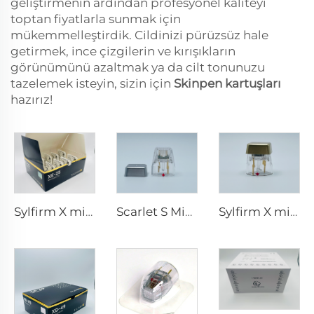
geliştirmenin ardından profesyonel kaliteyi
toptan fiyatlarla sunmak için
mükemmelleştirdik. Cildinizi pürüzsüz hale
getirmek, ince çizgilerin ve kırışıkların
görünümünü azaltmak ya da cilt tonunuzu
tazelemek isteyin, sizin için
Skinpen kartuşları
hazırız!
Sylfirm X mikroiğneleme rf uçları XE-25
Scarlet S Mikroiğneleme rf Bi-polar Elektrotlar Tüketilebilir uç 25pin
Sylfirm X mikroiğneleme rf cilt bakımı sylfirm X uçları X-25