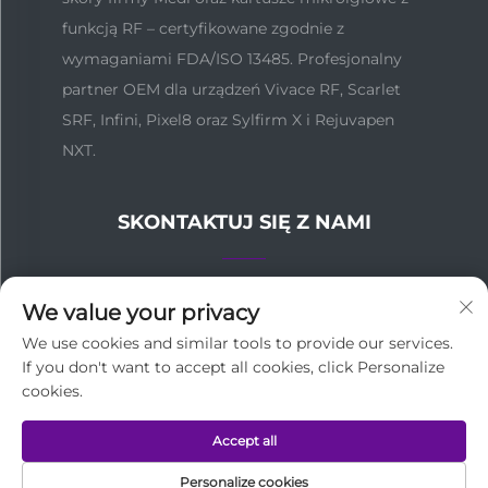
funkcją RF – certyfikowane zgodnie z
wymaganiami FDA/ISO 13485. Profesjonalny
partner OEM dla urządzeń Vivace RF, Scarlet
SRF, Infini, Pixel8 oraz Sylfirm X i Rejuvapen
NXT.
SKONTAKTUJ SIĘ Z NAMI
Nr 137, Zhongshanwulu, dzielnica Yuexiu, Kanton,
We value your privacy
Chiny
We use cookies and similar tools to provide our services.
If you don't want to accept all cookies, click Personalize
+86-18127955667
cookies.
[email protected]
Accept all
Personalize cookies