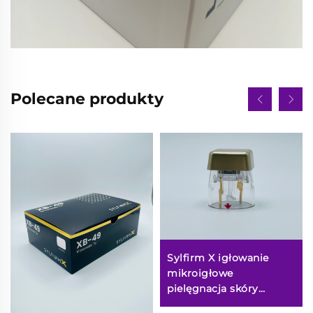
Polecane produkty
Sylfirm X igłowanie
mikroigłowe
pielęgnacja skóry
końcówki sylfirm X X-25