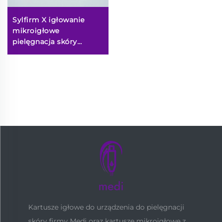
Sylfirm X igłowanie
mikroigłowe
pielęgnacja skóry
końcówki sylfirm X XB-
49
Kartusze igłowe do urządzenia do pielęgnacji
skóry firmy Medi oraz kartusze mikroigłowe z