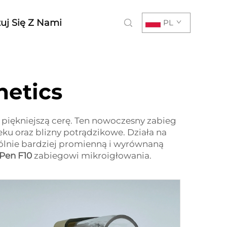
uj Się Z Nami
PL
hetics
 piękniejszą cerę. Ten nowoczesny zabieg
ku oraz blizny potrądzikowe. Działa na
gólnie bardziej promienną i wyrównaną
Pen F10
zabiegowi mikroigłowania.