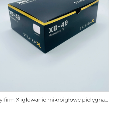
Sylfirm X igłowanie mikroigłowe pielęgnacja skóry końcówki sylfirm X XB-49