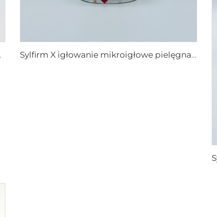
 rf XE-25
Sylfirm X igłowanie mikroigłowe pielęgnacja skóry końcówki sylfirm X X-25