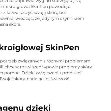
ecznie poprawia wygląd starzejącej się
apia mikroigłowa SkinPen powoduje
sz łatwo leczyć swoją skórę bez
 pewnie, wiedząc, że jedynym czynnikiem
sna skóra.
ikroigłowej SkinPen
o potrzeb związanych z różnymi problemami
Jeśli chcesz rozwiązać typowe problemy skóry
tym pomóc. Dzięki zwiększeniu produkcji
ojej skóry, nadając jej świeżość i
agenu dzięki