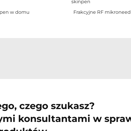
skinpen
 pen w domu
Frakcyjne RF mikroneed
ego, czego szukasz?
zymi konsultantami w spra