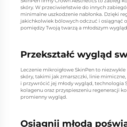
SkinPen firmy Crown Aesthetics to zabieg ko
skóry. W przeciwieństwie do innych zabiegó
minimalne uszkodzenie nabłonka. Dzięki re
jakichkolwiek bólowych odczuć i osiągnąć o
pomiędzy Twoją twarzą a młodszym wygląde
Przekształć wygląd swo
Leczenie mikroigłowe SkinPen to niezwykle
skóry, takimi jak zmarszczki, linie mimiczne
i przywrócić jej młody wygląd, technologia
kolagenu oraz przyspieszeniu regeneracji ko
promienny wygląd.
Osiągnij młodą poświa