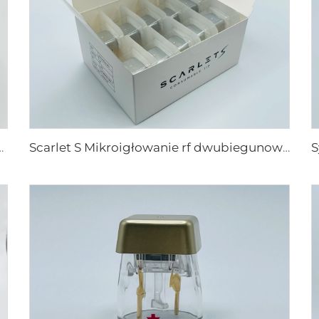
etic końcówki 25 49 64
Scarlet S Mikroigłowanie rf dwubiegunowe elektrody zużywalne końcówki 25pin