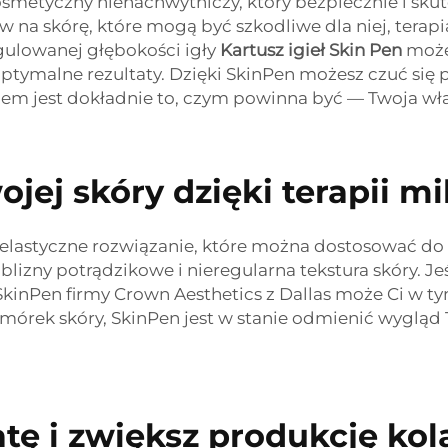
smetyczny nienachwytniczy, który bezpiecznie i skut
w na skórę, które mogą być szkodliwe dla niej, ter
gulowanej głębokości igły
Kartusz igieł Skin Pen
może
ptymalne rezultaty. Dzięki SkinPen możesz czuć się
m jest dokładnie to, czym powinna być — Twoja wła
jej skóry dzięki terapii m
 elastyczne rozwiązanie, które można dostosować d
, blizny potrądzikowe i nieregularna tekstura skóry. 
 SkinPen firmy Crown Aesthetics z Dallas może Ci w 
mórek skóry, SkinPen jest w stanie odmienić wygląd Tw
tę i zwiększ produkcję kol