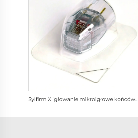
Sylfirm X igłowanie mikroigłowe końcówka rf sylfirm x XE-25 kaseton od f