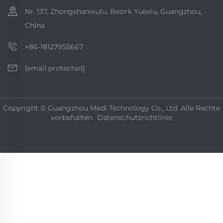
Nr. 137, Zhongshanwulu, Bezirk Yuexiu, Guangzhou,
China
+86-18127955667
[email protected]
Copyright © Guangzhou Medi Technology Co., Ltd. Alle Rechte
vorbehalten
Datenschutzrichtlinie