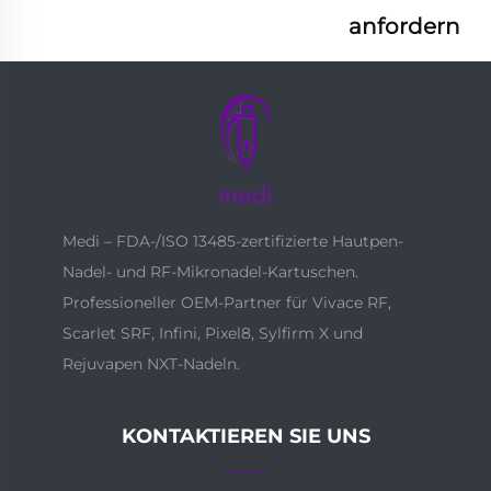
anfordern
Medi – FDA-/ISO 13485-zertifizierte Hautpen-
Nadel- und RF-Mikronadel-Kartuschen.
Professioneller OEM-Partner für Vivace RF,
Scarlet SRF, Infini, Pixel8, Sylfirm X und
Rejuvapen NXT-Nadeln.
KONTAKTIEREN SIE UNS