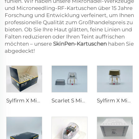
fühlen. Wir haben unsere Mikronadel-Werkzeuge
und Microneedling-RF-Kartuschen über 15 Jahre
Forschung und Entwicklung verfeinert, um Ihnen
professionelle Qualität zum Großhandelspreis zu
bieten. Ob Sie Ihre Haut glätten, feine Linien und
Falten reduzieren oder Ihren Teint auffrischen
möchten – unsere
SkinPen-Kartuschen
haben Sie
abgedeckt!
Sylfirm X Microneedling RF-Spitzen XE-25
Scarlet S Microneedling RF-Bipolar-Elektroden Verbrauchsspitze 25-Pin
Sylfirm X Microneedling RF-Hautpflege Sylfirm X Spitzen X-25