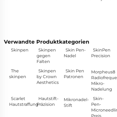
Verwandte Produktkategorien
Skinpen
Skinpen
Skin Pen-
SkinPen
gegen
Nadel
Precision
Falten
The
Skinpen
Skin Pen
Morpheus8
skinpen
by Crown
Patronen
Radiofreque
Aesthetics
Mikro-
Nadelung
Scarlet
Hautstift-
Skin-
Mikronadel-
Hautstraffung
Präzision
Pen-
Stift
Microneedli
Preis