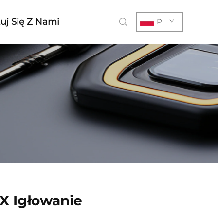
uj Się Z Nami
PL
 X Igłowanie