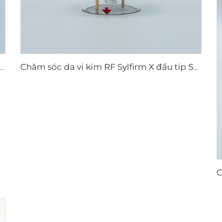
Đầu tiêu hao điện cực lưỡng cực vi kim RF Scarlet S, 25 châm
Chăm sóc da vi kim RF Sylfirm X đầu tip Sylfirm X X-25