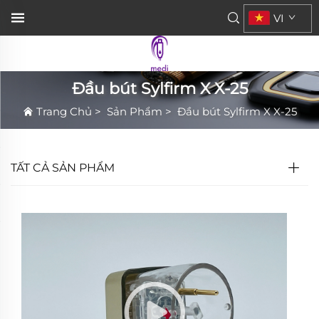
VI
Đầu bút Sylfirm X X-25
Trang Chủ
>
Sản Phẩm
>
Đầu bút Sylfirm X X-25
TẤT CẢ SẢN PHẨM