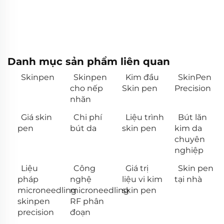
Danh mục sản phẩm liên quan
Skinpen
Skinpen
Kim đầu
SkinPen
cho nếp
Skin pen
Precision
nhăn
Giá skin
Chi phí
Liệu trình
Bút lăn
pen
bút da
skin pen
kim da
chuyên
nghiệp
Liệu
Công
Giá trị
Skin pen
pháp
nghệ
liệu vi kim
tại nhà
microneedling
microneedling
skin pen
skinpen
RF phân
precision
đoạn