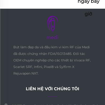
ngay bây
giờ
Bút làm đẹp da và đầu kim vi kim RF của Medi
đã được chứng nhận FDA/ISO13485. Đối tác
OEM chuyên nghiệp cho các thiết bị Vivace RF,
Scarlet SRF, Infini, Pixel8 và Sylfirm X
Rejuvapen NXT.
LIÊN HỆ VỚI CHÚNG TÔI