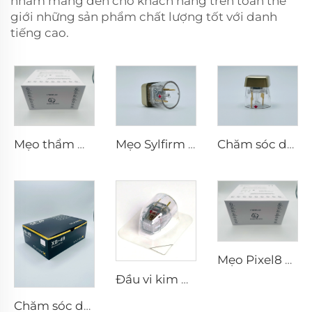
nhằm mang đến cho khách hàng trên toàn thế
giới những sản phẩm chất lượng tốt với danh
tiếng cao.
Mẹo thẩm mỹ Pixel8 RF Rohrer 25 49 64
Mẹo Sylfirm X vi kim rf X-25
Chăm sóc da vi kim RF Sylfirm X đầu tip Sylfirm X X-25
Mẹo Pixel8 RF
Đầu vi kim RF Sylfirm X XE-25 cartridge từ Viol
Chăm sóc da vi kim RF Sylfirm X đầu tip Sylfirm X XB-49