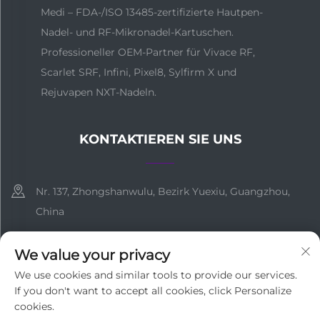
Medi – FDA-/ISO 13485-zertifizierte Hautpen-
Nadel- und RF-Mikronadel-Kartuschen.
Professioneller OEM-Partner für Vivace RF,
Scarlet SRF, Infini, Pixel8, Sylfirm X und
Rejuvapen NXT-Nadeln.
KONTAKTIEREN SIE UNS
Nr. 137, Zhongshanwulu, Bezirk Yuexiu, Guangzhou,
China
+86-18127955667
We value your privacy
[email protected]
We use cookies and similar tools to provide our services.
If you don't want to accept all cookies, click Personalize
cookies.