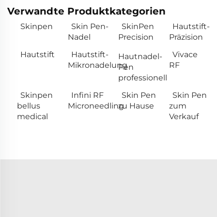
Verwandte Produktkategorien
Skinpen
Skin Pen-
SkinPen
Hautstift-
Nadel
Precision
Präzision
Hautstift
Hautstift-
Vivace
Hautnadel-
Mikronadelung
RF
Pen
professionell
Skinpen
Infini RF
Skin Pen
Skin Pen
bellus
Microneedling
zu Hause
zum
medical
Verkauf