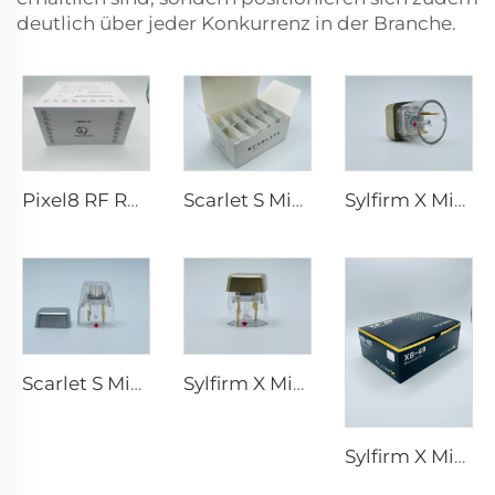
deutlich über jeder Konkurrenz in der Branche.
Pixel8 RF Rohrer Aesthetic 25 49 64 Spitzen
Scarlet S Microneedling RF-Bipolar-Elektroden Verbrauchsspitze 25-Pin
Sylfirm X Microneedling RF-Spitzen X-25
Scarlet S Microneedling RF-Bipolar-Elektroden Verbrauchsspitze 25-Pin
Sylfirm X Microneedling RF-Hautpflege Sylfirm X Spitzen X-25
Sylfirm X Microneedling RF-Hautpflege Sylfirm X Spitzen XB-49