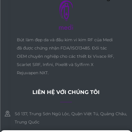
Bút làm đẹp da và đầu kim vi kim RF của Medi
đã được chứng nhận FDA/ISO13485. Đối tác
OEM chuyên nghiệp cho các thiết bị Vivace RF,
Scarlet SRF, Infini, Pixel8 và Sylfirm X
Rejuvapen NXT.
LIÊN HỆ VỚI CHÚNG TÔI
Số 137, Trung Sơn Ngũ Lộc, Quận Việt Tú, Quảng Châu,
Trung Quốc