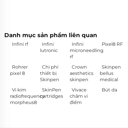
Danh mục sản phẩm liên quan
Infini rf
Infini
Infini
Pixel8 RF
lutronic
microneedling
rf
Rohrer
Chi phí
Crown
Skinpen
pixel 8
thiết bị
aesthetics
bellus
Skinpen
skinpen
medical
Vi kim
SkinPen
Vivace
Bút da
radiofrequency
cartridges
châm vi
morpheus8
điểm