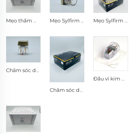
Mẹo thẩm mỹ Pixel8 RF Rohrer 25 49 64
Mẹo Sylfirm X vi kim rf X-25
Mẹo Sylfirm X vi kim rf XE-25
Chăm sóc da vi kim RF Sylfirm X đầu tip Sylfirm X X-25
Đầu vi kim RF Sylfirm X XE-25 cartridge từ Viol
Chăm sóc da vi kim RF Sylfirm X đầu tip Sylfirm X XB-49