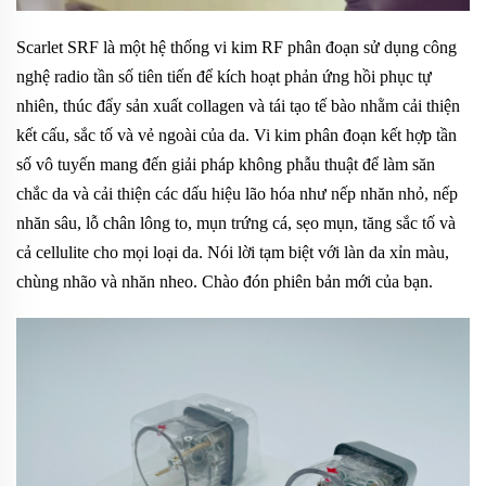
Scarlet SRF là một hệ thống vi kim RF phân đoạn sử dụng công
nghệ radio tần số tiên tiến để kích hoạt phản ứng hồi phục tự
nhiên, thúc đẩy sản xuất collagen và tái tạo tế bào nhằm cải thiện
kết cấu, sắc tố và vẻ ngoài của da. Vi kim phân đoạn kết hợp tần
số vô tuyến mang đến giải pháp không phẫu thuật để làm săn
chắc da và cải thiện các dấu hiệu lão hóa như nếp nhăn nhỏ, nếp
nhăn sâu, lỗ chân lông to, mụn trứng cá, sẹo mụn, tăng sắc tố và
cả cellulite cho mọi loại da. Nói lời tạm biệt với làn da xỉn màu,
chùng nhão và nhăn nheo. Chào đón phiên bản mới của bạn.