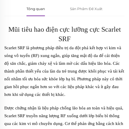
Tổng quan
Sản Phẩm Đề Xuất
Mũi tiêu hao điện cực lưỡng cực Scarlet
SRF
Scarlet SRF là phương pháp điều trị da đột phá kết hợp vi kim và
sóng vô tuyến (RF) xung ngắn, giúp tăng mật độ da để cải thiện
độ săn chắc, giảm chảy xệ và làm mờ các dấu hiệu lão hóa. Các
thành phần thiết yếu của làn da trẻ trung được khôi phục và tái kết
nối nhằm tối ưu hóa sức khỏe lớp hạ bì. Phương pháp này có thời
gian hồi phục ngắn hơn so với các liệu pháp khác và ít gây đau
hơn khi sử dụng các thiết bị khác.
Được chứng nhận là liệu pháp chống lão hóa an toàn và hiệu quả,
Scarlet SRF truyền năng lượng RF xuống dưới lớp biểu bì thông
qua các kim vi mô chuyên dụng. Cơ thể phản ứng bằng cách kích