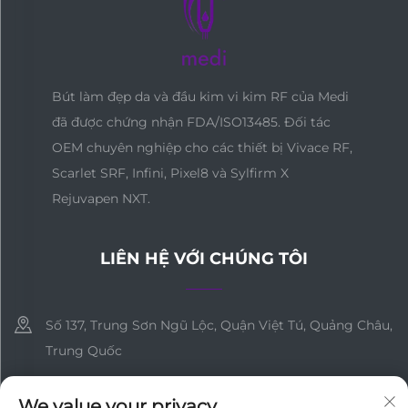
Bút làm đẹp da và đầu kim vi kim RF của Medi
đã được chứng nhận FDA/ISO13485. Đối tác
OEM chuyên nghiệp cho các thiết bị Vivace RF,
Scarlet SRF, Infini, Pixel8 và Sylfirm X
Rejuvapen NXT.
LIÊN HỆ VỚI CHÚNG TÔI
Số 137, Trung Sơn Ngũ Lộc, Quận Việt Tú, Quảng Châu,
Trung Quốc
+86-18127955667
We value your privacy