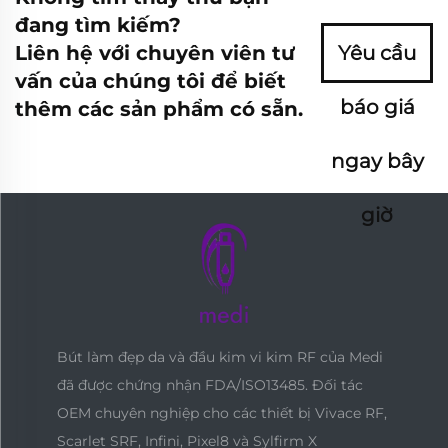
đang tìm kiếm?
Liên hệ với chuyên viên tư
Yêu cầu
vấn của chúng tôi để biết
báo giá
thêm các sản phẩm có sẵn.
ngay bây
giờ
Bút làm đẹp da và đầu kim vi kim RF của Medi
đã được chứng nhận FDA/ISO13485. Đối tác
OEM chuyên nghiệp cho các thiết bị Vivace RF,
Scarlet SRF, Infini, Pixel8 và Sylfirm X