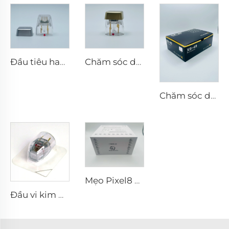
Đầu tiêu hao điện cực lưỡng cực vi kim RF Scarlet S, 25 châm
Chăm sóc da vi kim RF Sylfirm X đầu tip Sylfirm X X-25
Chăm sóc da vi kim RF Sylfirm X đầu tip Sylfirm X XB-49
Mẹo Pixel8 RF
Đầu vi kim RF Sylfirm X XE-25 cartridge từ Viol