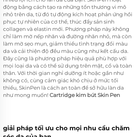
động bằng cách tạo ra những tổn thương vi mô
nhỏ trên da, từ đó tự động kích hoạt phản ứng hồi
phục tự nhiên của cơ thể, thúc đẩy sản sinh
collagen và elastin mới. Phương pháp này không
chỉ làm mờ nếp nhăn và đường nhăn nhỏ, mà còn
làm mờ sẹo mụn, giảm thiểu tình trạng đổi màu
da và cải thiện độ đều màu cũng như kết cấu da.
Đây cũng là phương pháp hiệu quả phù hợp với
mọi loại da và có thể sử dụng trên mặt, cổ và toàn
thân. Với thời gian nghỉ dưỡng ít hoặc gần như
không có, cùng cảm giác khó chịu ở mức tối
thiểu, SkinPen là cách an toàn để sở hữu làn da
như mong muốn!
Cartridge kim bút Skin Pen
giải pháp tối ưu cho mọi nhu cầu chăm
sóc da của bạn