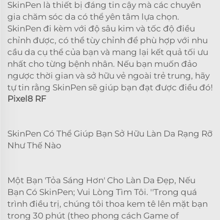
SkinPen là thiết bị đáng tin cậy mà các chuyên
gia chăm sóc da có thể yên tâm lựa chọn.
SkinPen đi kèm với độ sâu kim và tốc độ điều
chỉnh được, có thể tùy chỉnh để phù hợp với nhu
cầu da cụ thể của bạn và mang lại kết quả tối ưu
nhất cho từng bệnh nhân. Nếu bạn muốn đảo
ngược thời gian và sở hữu vẻ ngoài trẻ trung, hãy
tự tin rằng SkinPen sẽ giúp bạn đạt được điều đó!
Pixel8 RF
SkinPen Có Thể Giúp Bạn Sở Hữu Làn Da Rạng Rỡ
Như Thế Nào
Một Bạn 'Tỏa Sáng Hơn' Cho Làn Da Đẹp, Nếu
Bạn Có SkinPen; Vui Lòng Tìm Tôi. ''Trong quá
trình điều trị, chúng tôi thoa kem tê lên mặt bạn
trong 30 phút (theo phong cách Game of