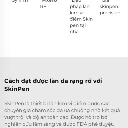
Sylfirm
Pixel 8
Liệu
Giá
RF
pháp lăn
skinpen
kim vi
precision
điểm Skin
pen tại
nhà
Cách đạt được làn da rạng rỡ với
SkinPen
SkinPen là thiết bị lăn kim vi điểm được các
chuyên gia chăm sóc da ưa chuộng nhờ kết quả
vượt trội và độ an toàn cao. Được hỗ trợ bởi
nghiên cứu lâm sàng và được FDA phê duyệt,