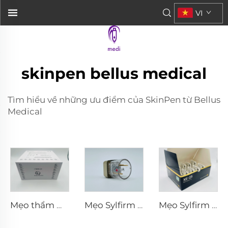
VI
skinpen bellus medical
Tìm hiểu về những ưu điểm của SkinPen từ Bellus
Medical
Mẹo thẩm mỹ Pixel8 RF Rohrer 25 49 64
Mẹo Sylfirm X vi kim rf X-25
Mẹo Sylfirm X vi kim rf XE-25