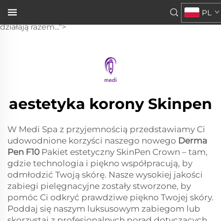
Derma Pen F10
PL
SkinPen Crown – tam, gdzie technologia i piękno
działają razem...">
aestetyka korony Skinpen
W Medi Spa z przyjemnością przedstawiamy Ci
udowodnione korzyści naszego nowego
Derma
Pen F10
Pakiet estetyczny SkinPen Crown – tam,
gdzie technologia i piękno współpracują, by
odmłodzić Twoją skórę. Nasze wysokiej jakości
zabiegi pielęgnacyjne zostały stworzone, by
pomóc Ci odkryć prawdziwe piękno Twojej skóry.
Poddaj się naszym luksusowym zabiegom lub
skorzystaj z profesjonalnych porad dotyczących