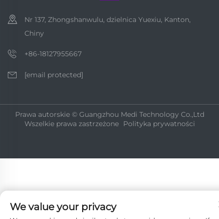
Nr 137, Zhongshanwulu, dzielnica Yuexiu, Kanton,
Chiny
+86-18127955667
[email protected]
Prawa autorskie © Guangzhou Medi Technology Co.,Ltd
Wszelkie prawa zastrzeżone
Polityka prywatności
We value your privacy