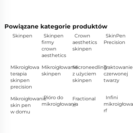
Powiązane kategorie produktów
Skinpen
Skinpen
Crown
SkinPen
firmy
aesthetics
Precision
crown
skinpen
aesthetics
Mikroigłowa
Mikroigłowanie
Microneedling
Traktowanie
terapia
skinpen
z użyciem
czerwonej
skinpen
skinpen
twarzy
precision
Pióro do
Infini
Mikroigłowanie
Fractional
mikroigłowania
mikroigłowa
skin pen
rf
rf
w domu