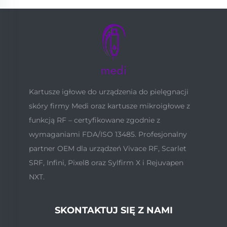
Kartusze igłowe do urządzenia do pielęgnacji
skóry firmy Medi oraz kartusze mikroigłowe z
funkcją RF – certyfikowane zgodnie z
wymaganiami FDA/ISO 13485. Profesjonalny
partner OEM dla urządzeń Vivace RF, Scarlet
SRF, Infini, Pixel8 oraz Sylfirm X i Rejuvapen
NXT.
SKONTAKTUJ SIĘ Z NAMI