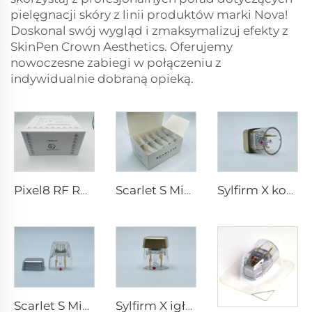
pielęgnacji skóry z linii produktów marki Nova!
Doskonal swój wygląd i zmaksymalizuj efekty z
SkinPen Crown Aesthetics. Oferujemy
nowoczesne zabiegi w połączeniu z
indywidualnie dobraną opieką.
Pixel8 RF Rohrer Aesthetic końcówki 25 49 64
Scarlet S Mikroigłowanie rf dwubiegunowe elektrody zużywalne końcówki 25pin
Sylfirm X końcówki do mikroigłowania rf X-25
Scarlet S Mikroigłowanie rf dwubiegunowe elektrody zużywalne końcówki 25pin
Sylfirm X igłowanie mikroigłowe pielęgnacja skóry końcówki sylfirm X X-25