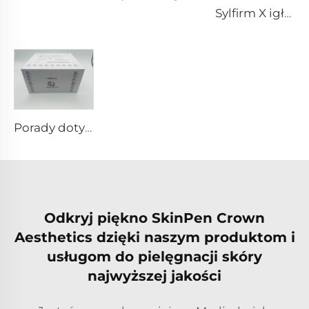
Sylfirm X igłowanie mikroigłowe końcówka rf sylfirm x XE-25 kaseton od firmy Viol
Porady dotyczące RF w pixel8
Odkryj piękno SkinPen Crown
Aesthetics dzięki naszym produktom i
usługom do pielęgnacji skóry
najwyższej jakości