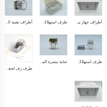
أطراف جهاز بيكسل 8 آر إف روهير التجميلية 25 49 64
طرف استهلاكي قطب ثنائي لجهاز سكارليت S للميكرونيدلينغ بالرف، 25 دبوسًا
أطراف تقنية المايكرونيدلينج مع الراديو تردد سيلفيروم X-25
طرف استهلاكي قطب ثنائي لجهاز سكارليت S للميكرونيدلينغ بالرف، 25 دبوسًا
عناية ببشرة الميكرونيدلينغ بالرف مع أطراف سيلفيروم X X-25
طرف رف لحقن الميكرونيدلينغ سيلفيروم X خرطوشة سيلفيروم X XE-25 من فيول