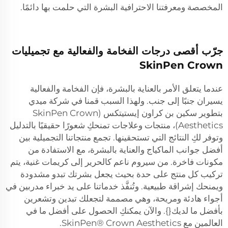
المخصصة ومعرفتنا الاحترافية البشرة التي حلمت بها دائمًا.
جرّب أقصى درجات الفخامة والفعالية مع تجميليات
SkinPen Crown
عندما يتعلق الأمر بالعناية بالبشرة، فإن الفخامة والفعالية
يسيران جنبًا إلى جنب. ولهذا السبب قمنا في شركة ميدي
بتطوير سكين بن كراون إيستيتكس (SkinPen Crown
Aesthetics)، منتجات وعلاجات تمنحكِ شعورًا حقيقيًا بالتدليل
وتوفر لكِ النتائج التي تستحقينها. تجمع منتجاتنا التجميلية بين
أفضل جوانب الماكياج والعناية بالبشرة، مع الاستفادة من
مكونات فاخرة. من سيروم ناعم كالحرير إلى كريمات غنية، يتم
تركيب كل منتج على حدة بحيث يجعل بشرتك تبدو مشدودة
ويمنحك إشراقة طبيعية. وتُنفَّذ خدماتنا على يد خبراء مدربين في
أجواء هادئة ومريحة، وهي مصممة لتجعلك تبدين وتشعرين
بأفضل ما لديك{}. والآن يمكنكِ الحصول على أفضل ما في
العالمين مع SkinPen® Crown Aesthetics.