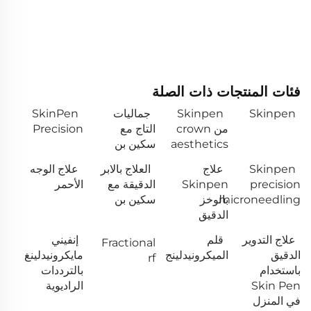
فئات المنتجات ذات الصلة
Skinpen
Skinpen
جماليات
SkinPen
من crown
التاج مع
Precision
aesthetics
سكين بن
Skinpen
علاج
العلاج بالابر
علاج الوجه
precision
Skinpen
الدقيقة مع
الأحمر
microneedling
بالوخز
سكين بن
الدقيق
علاج التدوير
قلم
إنفيني
Fractional
الدقيق
الميكرونيدلينج
مايكرونيدلينغ
rf
باستخدام
بالترددات
Skin Pen
الراديوية
في المنزل