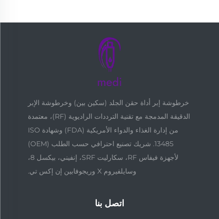
خرطوشة إبر أداة حقن الجلد (سكين بين) وخرطوشة الإبر
الدقيقة المدمجة مع تقنية الترددات الراديوية (RF)، معتمدة
من إدارة الغذاء والدواء الأمريكية (FDA) وشهادة ISO
13485. شريك تصنيع احترافي حسب الطلب (OEM)
لأجهزة فيفاس RF، سكارليت SRF، إنفيني، بيكسل 8،
وسايلفيروم X وريجوفابين إن إكس تي.
اتصل بنا