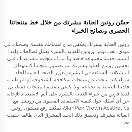
حسّن روتين العناية ببشرتك من خلال خط منتجاتنا
الحصري ونصائح الخبراء
روتين العناية ببشرتك يعكس مدى اهتمامك بنفسك وصحتك. في
ميدي، نحن نؤمن بروتين للعناية بالبشرة يعمل لصالحك، ولهذا
السبب قدمنا مجموعة خاصة بنا من المنتجات لمساعدتك على
تحسين روتين العناية ببشرتك! تم تصميم منتجاتنا لاستهداف
المشكلات الشائعة في البشرة وتعزيز الصحة العامة للجلد.
سواء كنت تبحث عن منتجات لمكافحة الشيخوخة أو الترطيب،
فلدينا بالضبط ما تحتاجه. ولا نكتفي بتقديم المنتجات فقط، بل
لدينا فريق من خبراء العناية بالبشرة على أتم الاستعداد للإجابة
عن أي أسئلة حول كيفية الاستفادة القصوى من روتينك. مع
SkinPen Crown Aesthetics، يمكنك رفع مستوى روتين
العناية ببشرتك وتحقيق ذلك الجلد المشرق الذي طالما حلمت
به.