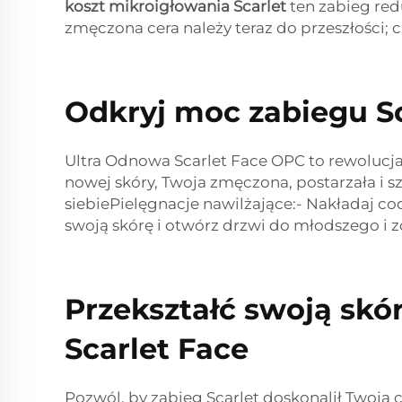
koszt mikroigłowania Scarlet
ten zabieg red
zmęczona cera należy teraz do przeszłości; 
Odkryj moc zabiegu Sc
Ultra Odnowa Scarlet Face OPC to rewolucj
nowej skóry, Twoja zmęczona, postarzała i s
siebiePielęgnacje nawilżające:- Nakładaj co
swoją skórę i otwórz drzwi do młodszego i
Przekształć swoją sk
Scarlet Face
Pozwól, by zabieg Scarlet doskonalił Twoją 