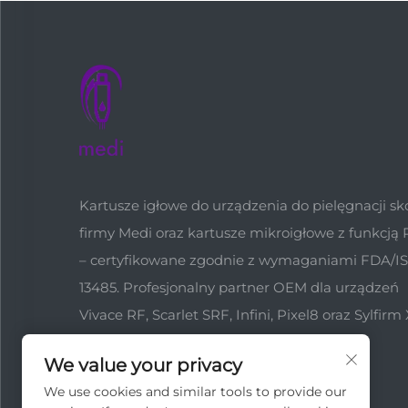
Kartusze igłowe do urządzenia do pielęgnacji sk
firmy Medi oraz kartusze mikroigłowe z funkcją 
– certyfikowane zgodnie z wymaganiami FDA/I
13485. Profesjonalny partner OEM dla urządzeń
Vivace RF, Scarlet SRF, Infini, Pixel8 oraz Sylfirm 
Rejuvapen NXT.
We value your privacy
We use cookies and similar tools to provide our