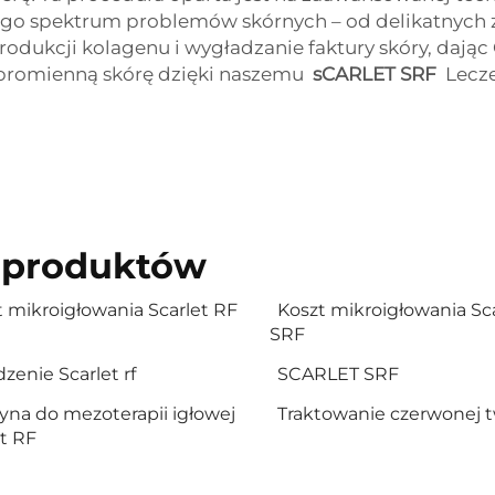
iego spektrum problemów skórnych – od delikatnych 
dukcji kolagenu i wygładzanie faktury skóry, dając C
, promienną skórę dzięki naszemu
sCARLET SRF
Lecze
 produktów
 mikroigłowania Scarlet RF
Koszt mikroigłowania Sc
SRF
zenie Scarlet rf
SCARLET SRF
yna do mezoterapii igłowej
Traktowanie czerwonej 
et RF