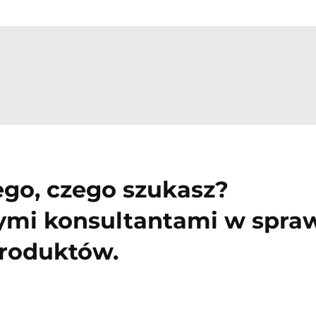
ego, czego szukasz?
zymi konsultantami w spra
produktów.