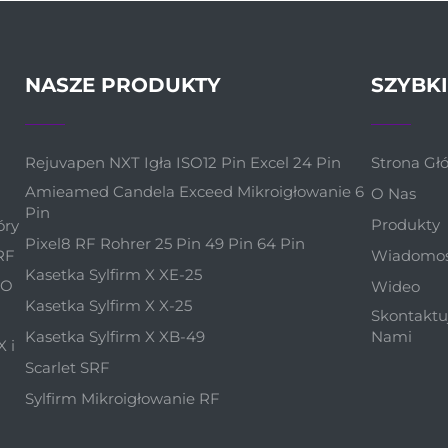
NASZE PRODUKTY
SZYBKI
Rejuvapen NXT Igła ISO12 Pin Excel 24 Pin
Strona Gł
Amieamed Candela Exceed Mikroigłowanie 6
O Nas
Pin
Produkty
óry
Pixel8 RF Rohrer 25 Pin 49 Pin 64 Pin
RF
Wiadomoś
Kasetka Sylfirm X XE-25
SO
Wideo
Kasetka Sylfirm X X-25
Skontaktuj
Kasetka Sylfirm X XB-49
Nami
X i
Scarlet SRF
Sylfirm Mikroigłowanie RF