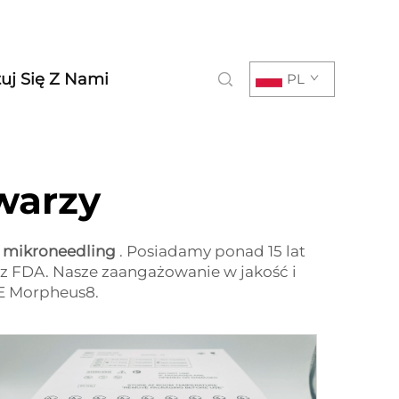
uj Się Z Nami
PL
warzy
rf mikroneedling
. Posiadamy ponad 15 lat
z FDA. Nasze zaangażowanie w jakość i
DE Morpheus8.