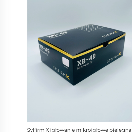
Sylfirm X igło