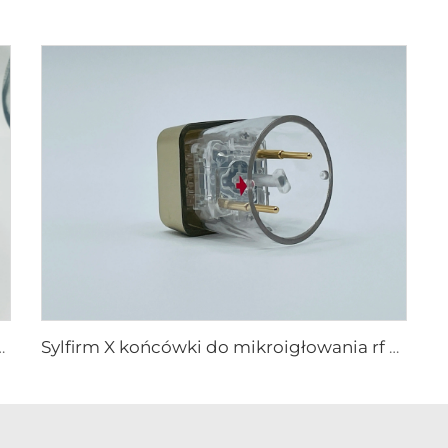
etic końcówki 25 49 64
Sylfirm X końcówki do mikroigłowania rf X-25