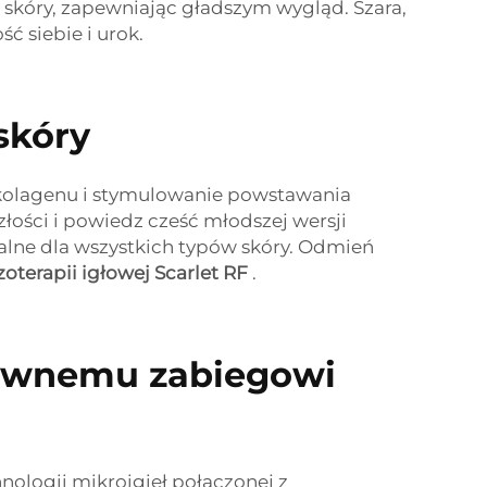
i skóry, zapewniając gładszym wygląd. Szara,
ć siebie i urok.
skóry
 kolagenu i stymulowanie powstawania
łości i powiedz cześć młodszej wersji
ealne dla wszystkich typów skóry. Odmień
terapii igłowej Scarlet RF
.
zywnemu zabiegowi
nologii mikroigieł połączonej z