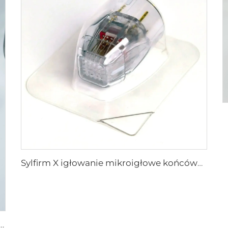
Sylfirm X igłowanie mikroigłowe końcówka rf sylfirm x XE-25 kaseton od firmy Viol
wanie mikroigłowe pielęgnacja skóry końcówki sylfirm X XB-49