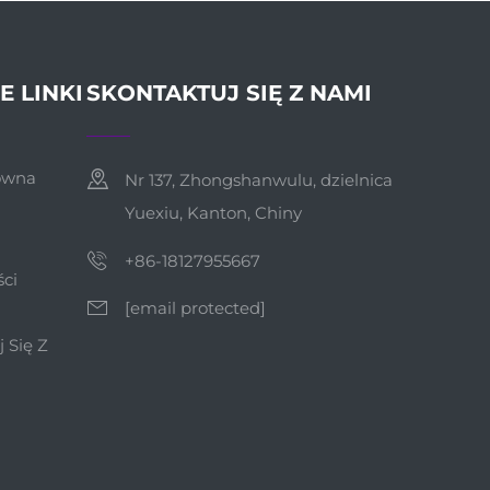
E LINKI
SKONTAKTUJ SIĘ Z NAMI
ówna
Nr 137, Zhongshanwulu, dzielnica
Yuexiu, Kanton, Chiny
+86-18127955667
ci
[email protected]
 Się Z