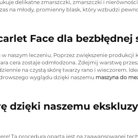
ukuje delikatne zmarszczki, zmarszczki i nierównośc
czas na młody, promienny blask, który wzbudzi pewnoś
arlet Face dla bezbłędnej 
a w naszym leczeniu. Poprzez zwiększenie produkcji
zara cera zostaje odmłodzona. Zdejmij warstwę przesz
dziennie na czystą skórę twarzy rano i wieczorem. Id
 zdrowszego wyglądu dzięki naszemu
maszyna do mezo
órę dzięki naszemu eksklu
cerę! Ta procedura oparta jest na zaawansowanej tech