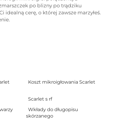
zmarszczek po blizny po trądziku
i idealną cerę, o której zawsze marzyłeś.
nie.
arlet
Koszt mikroigłowania Scarlet
Scarlet s rf
twarzy
Wkłady do długopisu
skórzanego