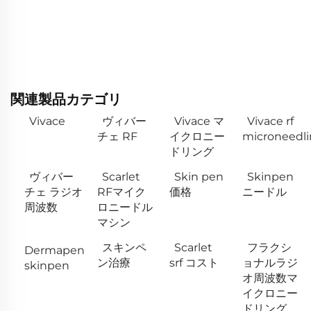
関連製品カテゴリ
Vivace
ヴィバー
Vivace マ
Vivace rf
チェ RF
イクロニー
microneedl
ドリング
ヴィバー
Scarlet
Skin pen
Skinpen
チェ ラジオ
RFマイク
価格
ニードル
周波数
ロニードル
マシン
スキンペ
Scarlet
フラクシ
Dermapen
ン治療
srf コスト
ョナルラジ
skinpen
オ周波数マ
イクロニー
ドリング