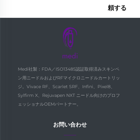
頼する
Medi社製：FDA／ISO13485認証取得済みスキンペ
ン用ニードルおよびRFマイクロニードルカートリッ
ジ。Vivace RF、Scarlet SRF、Infini、Pixel8、
Sylfirm X、Rejuvapen NXT ニードル向けのプロフ
ェッショナルOEMパートナー。
お問い合わせ