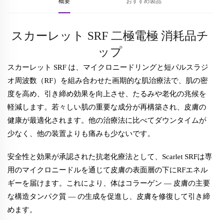
概要
おすすめ製品
スカーレット SRF 二極電極 消耗品チ
ップ
スカーレット SRF は、マイクロニードリングと短パルスラジ
オ周波数（RF）を組み合わせた画期的な肌治療法で、肌の密
度を高め、引き締め効果を向上させ、たるみや老化の兆候を
軽減します。若々しい肌の重要な成分が再構築され、皮膚の
健康が最適化されます。他の治療法に比べてダウンタイムが
少なく、他の装置よりも痛みも少ないです。
安全性と効果が承認された抗老化療法として、Scarlet SRFは専
用のマイクロニードルを通じて皮膚の表面層の下にRFエネル
ギーを届けます。これにより、体はコラーゲン — 皮膚の主要
な構造タンパク質 — の生成を促進し、皮膚を修復して引き締
めます。