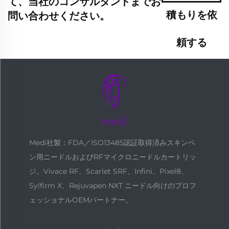
て、当社のコンサルタントまでお
積もりを依
問い合わせください。
頼する
Medi社製：FDA／ISO13485認証取得済みスキンペ
ン用ニードルおよびRFマイクロニードルカートリッ
ジ。Vivace RF、Scarlet SRF、Infini、Pixel8、
Sylfirm X、Rejuvapen NXT ニードル向けのプロフ
ェッショナルOEMパートナー。