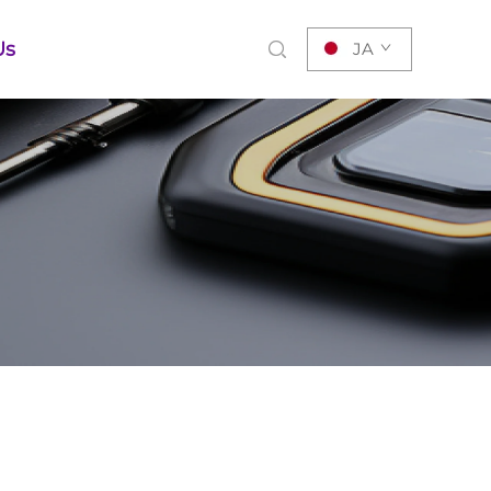
Us
JA