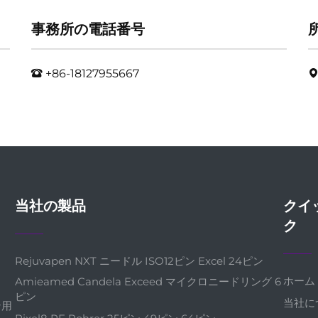
事務所の電話番号
+86-18127955667
当社の製品
クイ
ク
Rejuvapen NXT ニードル ISO12ピン Excel 24ピン
ホーム
Amieamed Candela Exceed マイクロニードリング 6
ピン
当社に
ン用