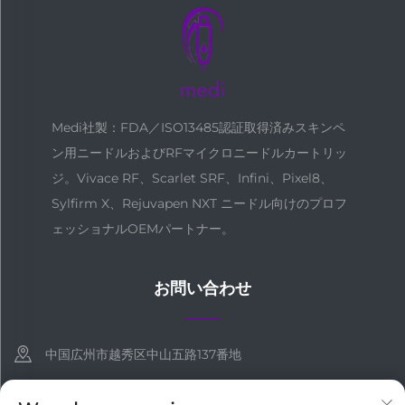
Medi社製：FDA／ISO13485認証取得済みスキンペ
ン用ニードルおよびRFマイクロニードルカートリッ
ジ。Vivace RF、Scarlet SRF、Infini、Pixel8、
Sylfirm X、Rejuvapen NXT ニードル向けのプロフ
ェッショナルOEMパートナー。
お問い合わせ
中国広州市越秀区中山五路137番地
+86-18127955667