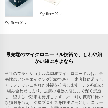
Sylfirm X マイクロニードルRFチップ Sylfirm X XE-25 カートリッジ（バイオール社製）
Sylfirm X マイクロニードルRFスキンケア Sylfirm X 交換用チップ XB-49
最先端のマイクロニードル技術で、しわや細
かい線にさよなら
当社のフラクショナル高周波マイクロニードルは、最
先端のアンチエイジング治療であり、患者様に若々し
くリフレッシュされた外観を提供します。この独自の
組み合わせにより、皮膚の複数の層にまで深く浸透
し、望ましい効果を発揮します。細い針が皮膚に微小
な損傷を与え、治癒プロセスを即座に開始し、コラー