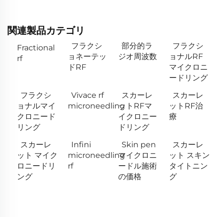
関連製品カテゴリ
フラクシ
部分的ラ
フラクシ
Fractional
ョネーテッ
ジオ周波数
ョナルRF
rf
ドRF
マイクロニ
ードリング
フラクシ
Vivace rf
スカーレ
スカーレ
ョナルマイ
microneedling
ットRFマ
ットRF治
クロニード
イクロニー
療
リング
ドリング
スカーレ
Infini
Skin pen
スカーレ
ット マイク
microneedling
マイクロニ
ット スキン
ロニードリ
rf
ードル施術
タイトニン
ング
の価格
グ