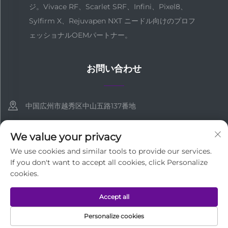
ジ。Vivace RF、Scarlet SRF、Infini、Pixel8、
Sylfirm X、Rejuvapen NXT ニードル向けのプロフ
ェッショナルOEMパートナー。
お問い合わせ
中国広州市越秀区中山五路137番地
+86-18127955667
We value your privacy
[email protected]
We use cookies and similar tools to provide our services.
If you don't want to accept all cookies, click Personalize
cookies.
著作権 © 広州メディテック株式会社 すべての権利を保有
プライバシ
Accept all
ーポリシー
Personalize cookies