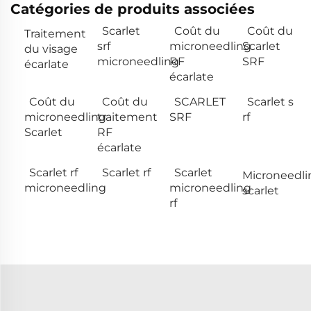
Catégories de produits associées
Scarlet
Coût du
Coût du
Traitement
srf
microneedling
Scarlet
du visage
microneedling
RF
SRF
écarlate
écarlate
Coût du
Coût du
SCARLET
Scarlet s
microneedling
traitement
SRF
rf
Scarlet
RF
écarlate
Scarlet rf
Scarlet rf
Scarlet
Microneedli
microneedling
microneedling
scarlet
rf