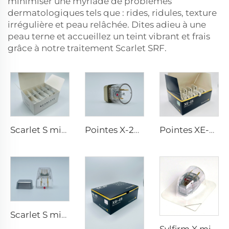
minimiser une myriade de problèmes
dermatologiques tels que : rides, ridules, texture
irrégulière et peau relâchée. Dites adieu à une
peau terne et accueillez un teint vibrant et frais
grâce à notre traitement Scarlet SRF.
Scarlet S microneedling rf électrodes bipolaires embout jetable 25 broches
Pointes X-25 de microneedling Sylfirm X rf
Pointes XE-25 de microneedling Sylfirm X rf
Scarlet S microneedling rf électrodes bipolaires embout jetable 25 broches