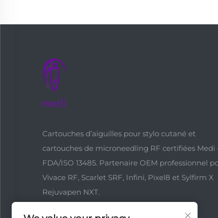
Cartouches d’aiguilles pour stylo cutané et
cartouches de microneedling RF certifiées Medi 
FDA/ISO 13485. Partenaire OEM professionnel p
Vivace RF, Scarlet SRF, Infini, Pixel8 et Sylfirm X
Rejuvapen NXT.