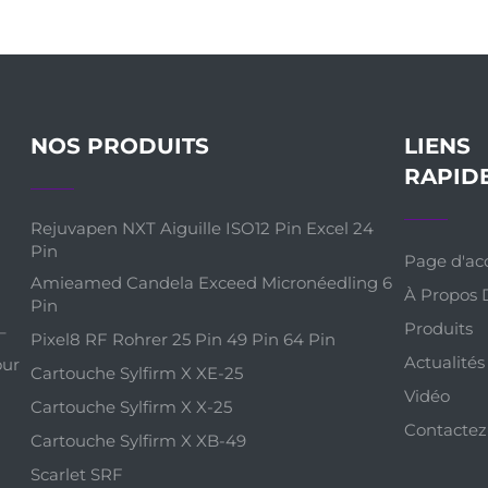
NOS PRODUITS
LIENS
RAPID
Rejuvapen NXT Aiguille ISO12 Pin Excel 24
Pin
Page d'acc
Amieamed Candela Exceed Micronéedling 6
À Propos 
Pin
Produits
–
Pixel8 RF Rohrer 25 Pin 49 Pin 64 Pin
Actualités
our
Cartouche Sylfirm X XE-25
Vidéo
Cartouche Sylfirm X X-25
Contactez
Cartouche Sylfirm X XB-49
Scarlet SRF