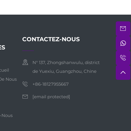
CONTACTEZ-NOUS
ES
N° 137, Zhongshanwulu, district
ueil
de Yuexiu, Guangzhou, Chine
De Nous
+86-18127955667
[email protected]
-Nous