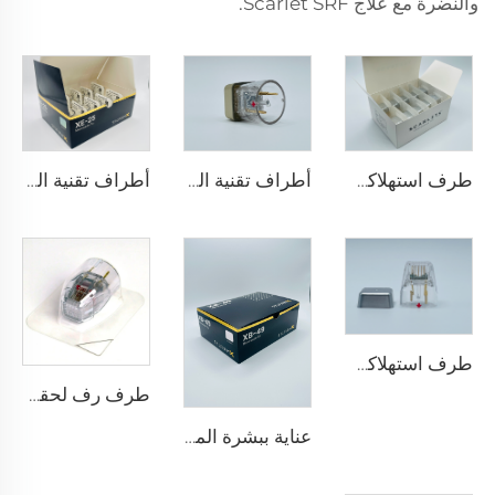
والنضرة مع علاج Scarlet SRF.
طرف استهلاكي قطب ثنائي لجهاز سكارليت S للميكرونيدلينغ بالرف، 25 دبوسًا
أطراف تقنية المايكرونيدلينج مع الراديو تردد سيلفيروم X-25
أطراف تقنية المايكرونيدلينج مع الراديو تردد سيلفيروم XE-25
طرف استهلاكي قطب ثنائي لجهاز سكارليت S للميكرونيدلينغ بالرف، 25 دبوسًا
طرف رف لحقن الميكرونيدلينغ سيلفيروم X خرطوشة سيلفيروم X XE-25 من فيول
عناية ببشرة الميكرونيدلينغ بالرف مع أطراف سيلفيروم X XB-49