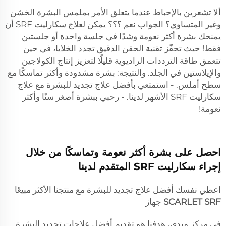
ألا تشعرين بالإحباط عندما يتعلق الأمر بملمس البشرة الخشن
وغير المتساوي؟ الجواب نعم ؟؟؟ يمكن لعلاج سكارليت SRF أن
يمنحك بشرة أكثر نعومة وشدًا في جلسة واحدة أو جلستين
فقط! حيث تحفّز تقنية الحقن الدقيق تجدد الخلايا، في حين
تتعمق طاقة الترددات الراديوية قليلًا لتعزيز إنتاج الكولاجين
والإيلاستين في الجلد. والنتيجة: بشرة مشدودة وأكثر تماسكًا مع
سطح أملس. - استمتعي بأفضل علاج تجديد للبشرة مع علاج
سكارليت SRF الأشهر لدينا. - رحبي ببشرة أصغر سنًا وأكثر
نعومة!
احصل على بشرة أكثر نعومة وتماسكًا من خلال
إجراء سكارليت SRF المتقدم لدينا
اعطي نفسك أفضل علاج تجديد للبشرة مع منتجنا الأكثر مبيعًا
SCARLET SRF
جهاز
في مركز ميدي، هدفنا هو تقديم أفضل علاجات تجديد البشرة