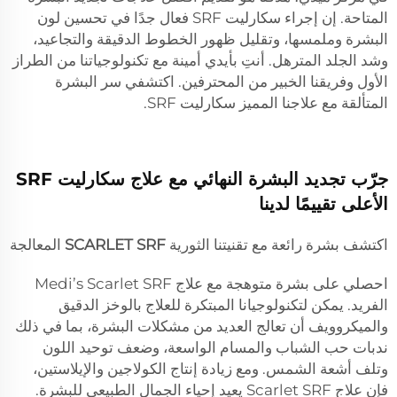
المتاحة. إن إجراء سكارليت SRF فعال جدًا في تحسين لون
البشرة وملمسها، وتقليل ظهور الخطوط الدقيقة والتجاعيد،
وشد الجلد المترهل. أنتِ بأيدي أمينة مع تكنولوجياتنا من الطراز
الأول وفريقنا الخبير من المحترفين. اكتشفي سر البشرة
المتألقة مع علاجنا المميز سكارليت SRF.
جرّب تجديد البشرة النهائي مع علاج سكارليت SRF
الأعلى تقييمًا لدينا
اكتشف بشرة رائعة مع تقنيتنا الثورية
SCARLET SRF
المعالجة
احصلي على بشرة متوهجة مع علاج Medi’s Scarlet SRF
الفريد. يمكن لتكنولوجيانا المبتكرة للعلاج بالوخز الدقيق
والميكروويف أن تعالج العديد من مشكلات البشرة، بما في ذلك
ندبات حب الشباب والمسام الواسعة، وضعف توحيد اللون
وتلف أشعة الشمس. ومع زيادة إنتاج الكولاجين والإيلاستين،
فإن علاج Scarlet SRF يعيد إحياء الجمال الطبيعي للبشرة.