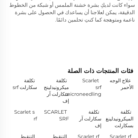
سواء كانت لديكِ بشرة خشنة الملمس أو شبكة من الخطوط
الدقيقة، يمكن لعلاجنا أن يساعدك في الحصول على بشرة
ناعمة ومتوهجة كما كنتِ تحلمين دائمًا.
فئات المنتجات ذات الصلة
علاج الوجه
Scarlet
تكلفة
تكلفة
الأحمر
srf
ميكرونيدلينج
سكارلت srf
microneedling
سكارلت آر
إف
تكلفة
تكلفة
SCARLET
Scarlet s
الميكرونيدلينغ
سكارلت آر
SRF
rf
بسكارلت
إف
Scarlet rf
Scarlet rf
التنقيط
التنقيط