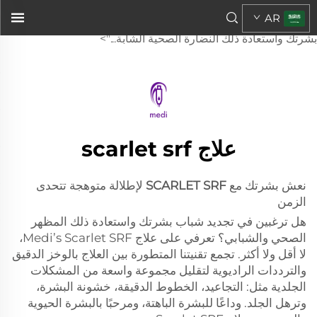
سكارليت إس آر إف
AR
لتحقيق إشراقة تقاوم علامات التقدّم في السنهل ترغب في تجديد
بشرتك واستعادة ذلك النضارة الصحية الشابة...">
علاج scarlet srf
نعش بشرتك مع
SCARLET SRF
لإطلالة متوهجة تتحدى
الزمن
هل ترغبين في تجديد شباب بشرتك واستعادة ذلك المظهر
الصحي والشبابي؟ تعرفي على علاج Medi’s Scarlet SRF،
لا أقل ولا أكثر. تجمع تقنيتنا المتطورة بين العلاج بالوخز الدقيق
والترددات الراديوية لتقليل مجموعة واسعة من المشكلات
الجلدية مثل: التجاعيد، الخطوط الدقيقة، خشونة البشرة،
وترهل الجلد. وداعًا للبشرة الباهتة، ومرحبًا بالبشرة الحيوية