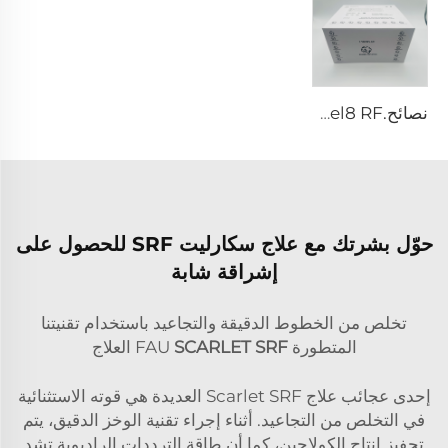
نصائح.pixel8 RF
حوّل بشرتك مع علاج سكارليت SRF للحصول على
إشراقة شابة
تخلص من الخطوط الدقيقة والتجاعيد باستخدام تقنيتنا
المتطورة FAU
SCARLET SRF
العلاج
إحدى عجائب علاج Scarlet SRF العديدة هي قوته الاستثنائية
في التخلص من التجاعيد. أثناء إجراء تقنية الوخز الدقيق، يتم
تحفيز إنتاج الكولاجين، كما أن طاقة الترددات الراديوية تشد