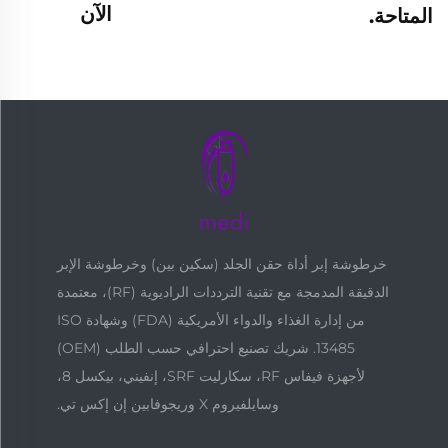
الآن
المتاحة.
خرطوشة إبر أداة حقن الجلد (سكين بين) وخرطوشة الإبر
الدقيقة المدمجة مع تقنية الترددات الراديوية (RF)، معتمدة
من إدارة الغذاء والدواء الأمريكية (FDA) وشهادة ISO
13485. شريك تصنيع احترافي حسب الطلب (OEM)
لأجهزة فيفاس RF، سكارليت SRF، إنفيني، بيكسل 8،
وسايلفيروم X وريجوفابين إن إكس تي.