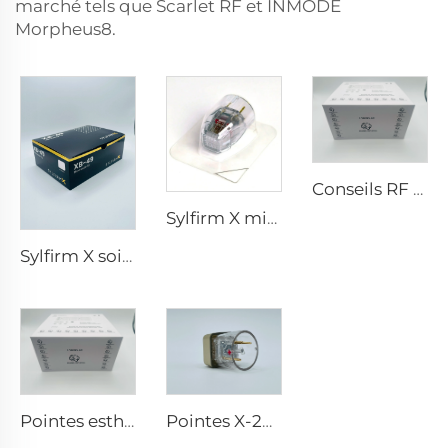
marché tels que Scarlet RF et INMODE
Morpheus8.
Conseils RF pixel8
Sylfirm X microneedling rf tip Sylfirm X XE-25 cartouche de Viol
Sylfirm X soins de la peau par microneedling rf embouts Sylfirm X XB-49
Pointes esthétiques Pixel8 RF Rohrer 25 49 64
Pointes X-25 de microneedling Sylfirm X rf