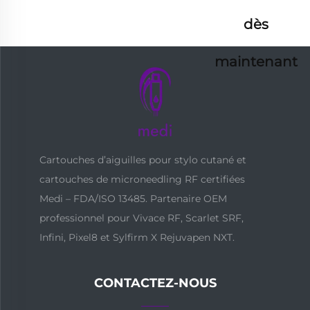
dès
maintenant
Cartouches d’aiguilles pour stylo cutané et
cartouches de microneedling RF certifiées
Medi – FDA/ISO 13485. Partenaire OEM
professionnel pour Vivace RF, Scarlet SRF,
Infini, Pixel8 et Sylfirm X Rejuvapen NXT.
CONTACTEZ-NOUS