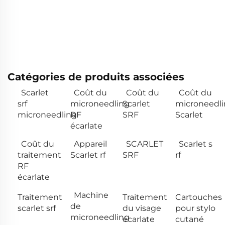
Catégories de produits associées
Scarlet
Coût du
Coût du
Coût du
srf
microneedling
Scarlet
microneedl
microneedling
RF
SRF
Scarlet
écarlate
Coût du
Appareil
SCARLET
Scarlet s
traitement
Scarlet rf
SRF
rf
RF
écarlate
Machine
Traitement
Traitement
Cartouches
de
scarlet srf
du visage
pour stylo
microneedling
écarlate
cutané