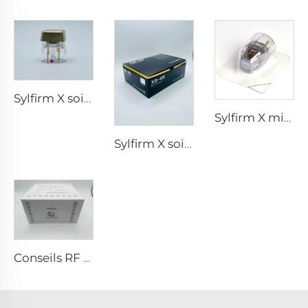
Sylfirm X soins de la peau par microneedling rf embouts Sylfirm X X-25
Sylfirm X microneedling rf tip Sylfirm X XE-25 cartouche de Viol
Sylfirm X soins de la peau par microneedling rf embouts Sylfirm X XB-49
Conseils RF pixel8