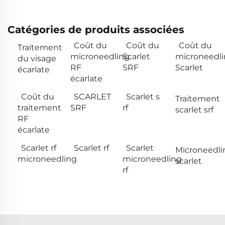
Catégories de produits associées
Coût du
Coût du
Coût du
Traitement
microneedling
Scarlet
microneedl
du visage
RF
SRF
Scarlet
écarlate
écarlate
Coût du
SCARLET
Scarlet s
Traitement
traitement
SRF
rf
scarlet srf
RF
écarlate
Scarlet rf
Scarlet rf
Scarlet
Microneedli
microneedling
microneedling
scarlet
rf