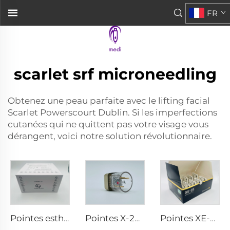
FR
scarlet srf microneedling
Obtenez une peau parfaite avec le lifting facial
Scarlet Powerscourt Dublin. Si les imperfections
cutanées qui ne quittent pas votre visage vous
dérangent, voici notre solution révolutionnaire.
Pointes esthétiques Pixel8 RF Rohrer 25 49 64
Pointes X-25 de microneedling Sylfirm X rf
Pointes XE-25 de microneedling Sylfirm X rf