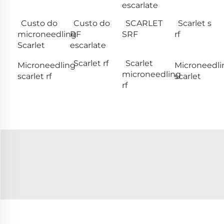
escarlate
Custo do
Custo do
SCARLET
Scarlet s
microneedling
RF
SRF
rf
Scarlet
escarlate
Scarlet rf
Scarlet
Microneedling
Microneedli
microneedling
scarlet rf
scarlet
rf