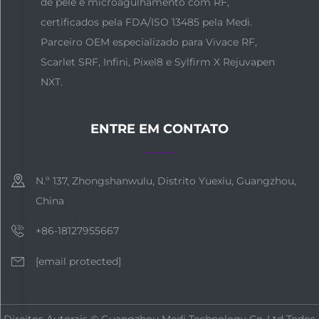
de pele e microagulhamento com RF,
certificados pela FDA/ISO 13485 pela Medi.
Parceiro OEM especializado para Vivace RF,
Scarlet SRF, Infini, Pixel8 e Sylfirm X Rejuvapen
NXT.
ENTRE EM CONTATO
N.º 137, Zhongshanwulu, Distrito Yuexiu, Guangzhou,
China
+86-18127955667
[email protected]
Direitos Autorais © Guangzhou Medi Technology Co.,Ltd Todos