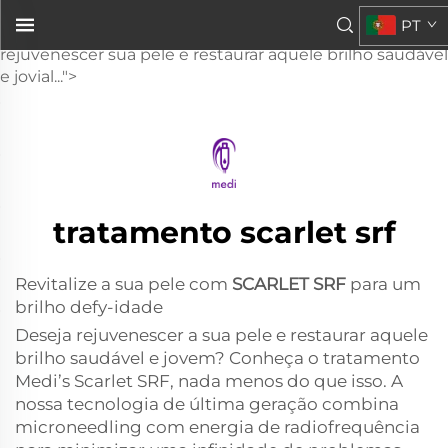
Scarlet SRF
PT
para uma luminosidade que desafia a idadeVocê deseja
rejuvenescer sua pele e restaurar aquele brilho saudável
e jovial...">
tratamento scarlet srf
Revitalize a sua pele com
SCARLET SRF
para um
brilho defy-idade
Deseja rejuvenescer a sua pele e restaurar aquele
brilho saudável e jovem? Conheça o tratamento
Medi’s Scarlet SRF, nada menos do que isso. A
nossa tecnologia de última geração combina
microneedling com energia de radiofrequência