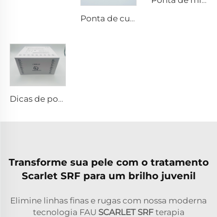
Ponta de microneedling rf Sylfirm X XE-25 cartucho da Viol
Ponta de cuidados com a pele com microneedling rf Sylfirm X XB-49
Dicas de pontas RF pixel8
Transforme sua pele com o tratamento
Scarlet SRF para um brilho juvenil
Elimine linhas finas e rugas com nossa moderna
tecnologia FAU
SCARLET SRF
terapia