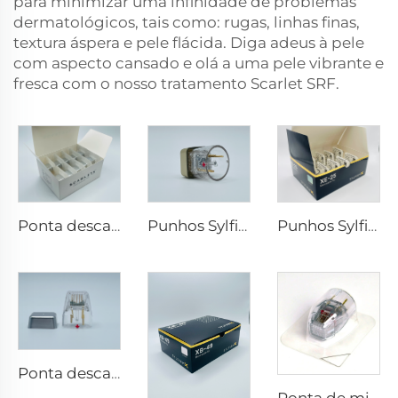
para minimizar uma infinidade de problemas
dermatológicos, tais como: rugas, linhas finas,
textura áspera e pele flácida. Diga adeus à pele
com aspecto cansado e olá a uma pele vibrante e
fresca com o nosso tratamento Scarlet SRF.
Ponta descartável Scarlet S de microneedling rf eletrodos bipolares 25 pinos
Punhos Sylfirm X de microagulhamento com rf X-25
Punhos Sylfirm X de microagulhamento com rf XE-25
Ponta descartável Scarlet S de microneedling rf eletrodos bipolares 25 pinos