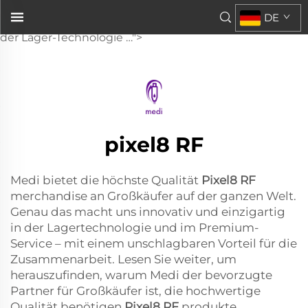
Pixel8 RF
DE
-Artikel an. Das macht uns innovativ und einzigartig in
der Lager-Technologie …">
pixel8 RF
Medi bietet die höchste Qualität
Pixel8 RF
merchandise an Großkäufer auf der ganzen Welt.
Genau das macht uns innovativ und einzigartig
in der Lagertechnologie und im Premium-
Service – mit einem unschlagbaren Vorteil für die
Zusammenarbeit. Lesen Sie weiter, um
herauszufinden, warum Medi der bevorzugte
Partner für Großkäufer ist, die hochwertige
Qualität benötigen
Pixel8 RF
produkte.