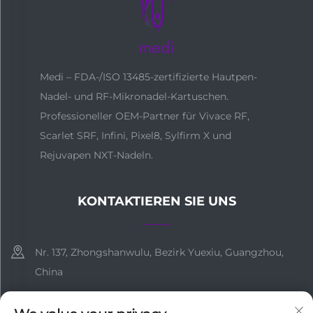
Medi – FDA-/ISO 13485-zertifizierte Hautpen-
Nadel- und RF-Mikronadel-Kartuschen.
Professioneller OEM-Partner für Vivace RF,
Scarlet SRF, Infini, Pixel8, Sylfirm X und
Rejuvapen NXT-Nadeln.
KONTAKTIEREN SIE UNS
Nr. 137, Zhongshanwulu, Bezirk Yuexiu, Guangzhou,
China
+86-18127955667