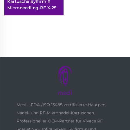
Kartusche Sylfirm X
Microneedling-RF X-25
Medi – FDA-/ISO 13485-zertifizierte Hautpen-
Nadel- und RF-Mikronadel-Kartuschen.
Professioneller OEM-Partner für Vivace RF,
Scarlet SRF, Infini, Pixel8, Sylfirm X und