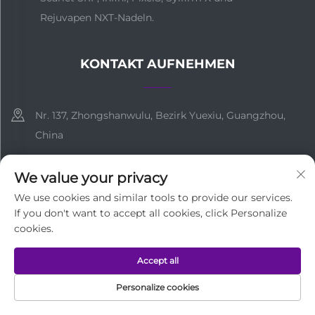
Rejuvapen NXT-Nadeln.
KONTAKT AUFNEHMEN
Nr. 137, Zhongshanwulu, Bezirk Yuexiu, Guangzhou,
China
+86-18127955667
We value your privacy
[email protected]
We use cookies and similar tools to provide our services.
If you don't want to accept all cookies, click Personalize
cookies.
Copyright © Guangzhou Medi Technology Co., Ltd. Alle Rechte
Accept all
vorbehalten
Datenschutzrichtlinie
Personalize cookies
STARTSEITE
PRODUKTE
E-MAIL
TEL