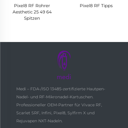
Pixel8 RF Rohrer
Pixel8 RF Tipps
Aesthetic 25 49 64
Spitzen
Medi – FDA-/ISO 13485-zertifizierte Hautpen-
Nadel- und RF-Mikronadel-Kartuschen.
Professioneller OEM-Partner für Vivace RF,
Scarlet SRF, Infini, Pixel8, Sylfirm X und
Rejuvapen NXT-Nadeln.