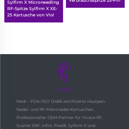
Verbrauchsspitze 25-Pin
Sylfirm X Microneedling
RF-Spitze Sylfirm X XE-
25 Kartusche von Viol
Medi – FDA-/ISO 13485-zertifizierte Hautpen-
Nadel- und RF-Mikronadel-Kartuschen.
Professioneller OEM-Partner für Vivace RF,
Scarlet SRF, Infini, Pixel8, Sylfirm X und