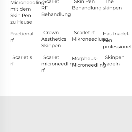
Scarlet
Skin Pen
The
Microneedling
RF
Behandlung
skinpen
mit dem
Behandlung
Skin Pen
zu Hause
Crown
Scarlet rf
Fractional
Hautnadel-
Aesthetics
Mikroneedlung
rf
Pen
Skinpen
professionel
Scarlet s
Scarlet
Skinpen
Morpheus-
rf
microneedling
Nadeln
Microneedling
rf