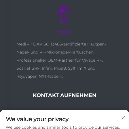
Medi – FDA-/ISO 13485-zertifizierte Hautpen-
Nadel- und RF-Mikronadel-Kartuschen.
Professioneller OEM-Partner für Vivace RF,
Scarlet SRF, Infini, Pixel8, Sylfirm X und
Rejuvapen NXT-Nadeln.
KONTAKT AUFNEHMEN
Nr. 137, Zhongshanwulu, Bezirk Yuexiu, Guangzhou,
We value your privacy
China
We use cookies and similar tools to provide our services.