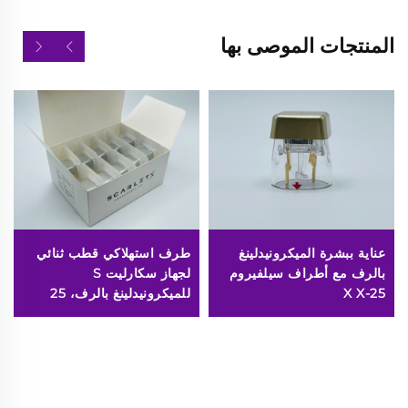
المنتجات الموصى بها
عناية ببشرة الميكرونيدلينغ
طرف استهلاكي قطب ثنائي
بالرف مع أطراف سيلفيروم
لجهاز سكارليت S
X X-25
للميكرونيدلينغ بالرف، 25
دبوسًا