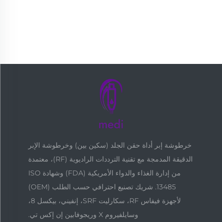
خرطوشة إبر أداة حقن الجلد (سكين بين) وخرطوشة الإبر
الدقيقة المدمجة مع تقنية الترددات الراديوية (RF)، معتمدة
من إدارة الغذاء والدواء الأمريكية (FDA) وشهادة ISO
13485. شريك تصنيع احترافي حسب الطلب (OEM)
لأجهزة فيفاس RF، سكارليت SRF، إنفيني، بيكسل 8،
وسايلفيروم X وريجوفابين إن إكس تي.