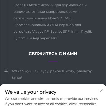
Кассеты Medi с иглами для дермапенов и
радиочастотными микророллерами,
сертифицированы FDA/ISO 13485.
Профессиональный OEM-партнёр для
устройств Vivace RF, Scarlet SRF, Infini, Pixel8,
Sylfirm X и Rejuvapen NXT.
СВЯЖИТЕСЬ С НАМИ
№137, Чжуншаньвулу, район Юйсиу, Гуанчжоу,
Китай
+86-18127955667
We value your privacy
[email protected]
We use cookies and similar tools to provide our services.
If you don't want to accept all cookies, click Personalize