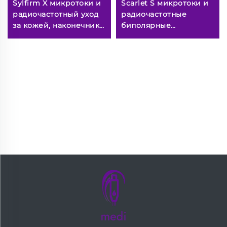
Sylfirm X микротоки и
Scarlet S микротоки и
радиочастотный уход
радиочастотные
за кожей, наконечники
биполярные
Sylfirm X X-25
электроды,
расходуемый
наконечник 25pin