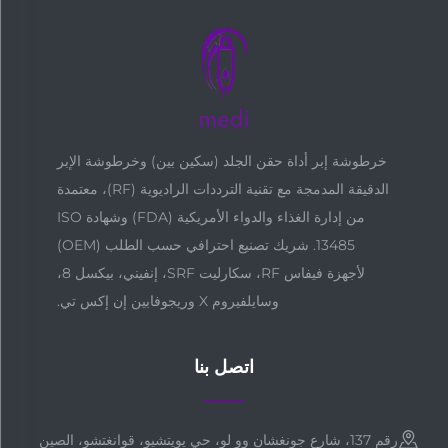
خرطوشة إبر أداة حقن الجلد (سكين بين) وخرطوشة الإبر
الدقيقة المدمجة مع تقنية الترددات الراديوية (RF)، معتمدة
من إدارة الغذاء والدواء الأمريكية (FDA) وشهادة ISO
13485. شريك تصنيع احترافي حسب الطلب (OEM)
لأجهزة فيفاس RF، سكارليت SRF، إنفيني، بيكسل 8،
وسايلفيروم X وريجوفابين إن إكس تي.
اتصل بنا
رقم 137، شارع جونغشان وو لو، حي يويتشيو، قوانغتشو، الصين