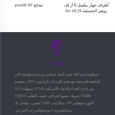
أطراف جهاز بيكسل 8 آر إف
نصائح.pixel8 RF
روهير التجميلية 25 49 64
خرطوشة إبر أداة حقن الجلد (سكين بين) وخرطوشة الإبر
الدقيقة المدمجة مع تقنية الترددات الراديوية (RF)، معتمدة
من إدارة الغذاء والدواء الأمريكية (FDA) وشهادة ISO
13485. شريك تصنيع احترافي حسب الطلب (OEM)
لأجهزة فيفاس RF، سكارليت SRF، إنفيني، بيكسل 8،
وسايلفيروم X وريجوفابين إن إكس تي.