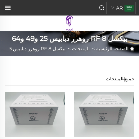
AR
بيكسل 8 RF روهرر دبابيس 25 و49 و64
الصفحة الرئيسية
>
المنتجات
>
بيكسل 8 RF روهرر دبابيس 25 و49 و64
جميع المنتجات