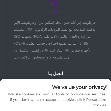
خرطوشة إبر أداة حقن الجلد (سكين بين) وخرطوشة الإبر
الدقيقة المدمجة مع تقنية الترددات الراديوية (RF)، معتمدة
من إدارة الغذاء والدواء الأمريكية (FDA) وشهادة ISO
13485. شريك تصنيع احترافي حسب الطلب (OEM)
لأجهزة فيفاس RF، سكارليت SRF، إنفيني، بيكسل 8،
وسايلفيروم X وريجوفابين إن إكس تي.
اتصل بنا
We value your privacy
رقم 137، شارع جونغشان وو لو، حي يويتشيو، قوانغتشو، الصين
We use cookies and similar tools to provide our services.
If you don't want to accept all cookies, click Personalize
+86-18127955667
cookies.