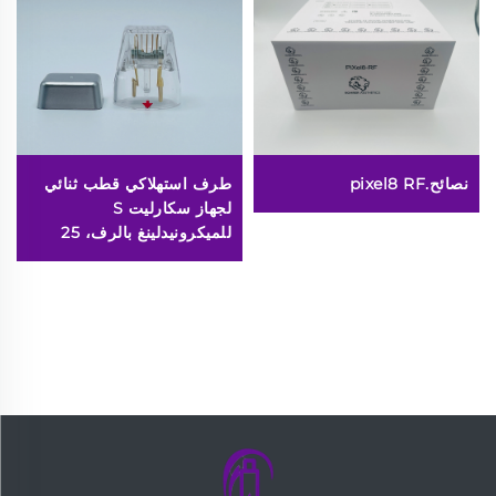
نصائح.pixel8 RF
طرف استهلاكي قطب ثنائي
لجهاز سكارليت S
للميكرونيدلينغ بالرف، 25
دبوسًا