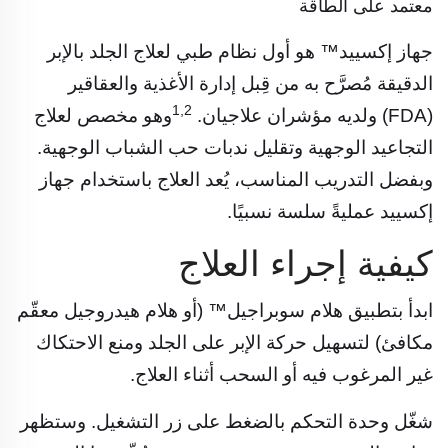
معتمد على الطاقة
جهاز إكسييد™ هو أول نظام طبي لعلاج الجلد بالإبر
الدقيقة مُصرَّح به من قِبل إدارة الأغذية والعقاقير
1,2
(FDA) ولديه مؤشران علاجيان.
وهو مخصص لعلاج
التجاعيد الوجهية وتقليل ندبات حب الشباب الوجهية.
وبفضل التدريب المناسب، يُعد العلاج باستخدام جهاز
إكسييد عمليةً سلسة نسبيًا.
كيفية إجراء العلاج
ابدأ بتطبيق هلام سوبراجيل™ (أو هلام هيدروجيل معقّم
مكافئ) لتسهيل حركة الإبر على الجلد ومنع الاحتكاك
غير المرغوب فيه أو السحب أثناء العلاج.
شغّل وحدة التحكم بالضغط على زر التشغيل. وستظهر