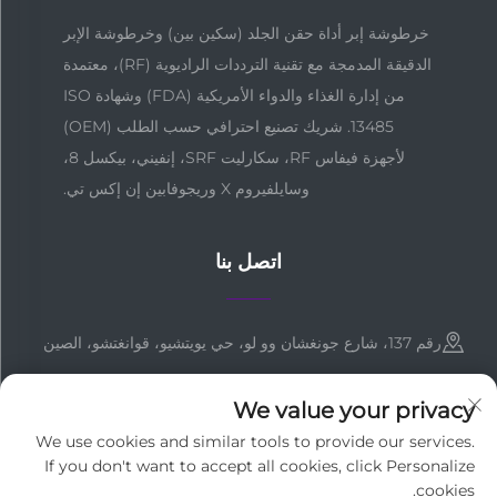
خرطوشة إبر أداة حقن الجلد (سكين بين) وخرطوشة الإبر
الدقيقة المدمجة مع تقنية الترددات الراديوية (RF)، معتمدة
من إدارة الغذاء والدواء الأمريكية (FDA) وشهادة ISO
13485. شريك تصنيع احترافي حسب الطلب (OEM)
لأجهزة فيفاس RF، سكارليت SRF، إنفيني، بيكسل 8،
وسايلفيروم X وريجوفابين إن إكس تي.
اتصل بنا
رقم 137، شارع جونغشان وو لو، حي يويتشيو، قوانغتشو، الصين
+86-18127955667
We value your privacy
[email protected]
We use cookies and similar tools to provide our services.
If you don't want to accept all cookies, click Personalize
cookies.