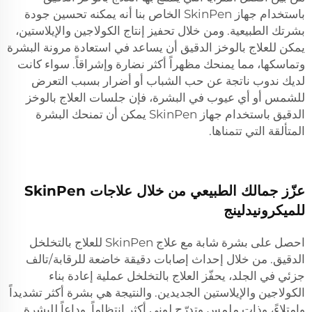
باستخدام جهاز SkinPen الخاص بنا أنه يمكنه تحسين جودة
بشرتك الطبيعية. ومن خلال تحفيز إنتاج الكولاجين والإيلاستين،
يمكن للعلاج بالوخز الدقيق أن يساعد في استعادة مرونة البشرة
وتماسكها، مما يمنحك مظهراً أكثر نضارة وإشراقاً. سواء كانت
لديك ندوب ناتجة عن حب الشباب أو أضرار بسبب التعرض
للشمس أو أي عيوب في البشرة، فإن جلسات العلاج بالوخز
الدقيق باستخدام جهاز SkinPen يمكن أن تمنحك البشرة
المتألقة التي تتمناها.
عزّز جمالك الطبيعي من خلال علاجات SkinPen
للميكرونيدلينج
احصل على بشرة شابة مع علاج SkinPen للعلاج بالتخلخل
الدقيق. من خلال إحداث إصابات دقيقة خاضعة للرقابة/تالف
جزئي في الجلد، يحفّز العلاج بالتخلخل عملية إعادة بناء
الكولاجين والإيلاستين الجديدين. والنتيجة هي بشرة أكثر تشديداً
وامتلاءً، وذات ملمس وتدرّج لوني أكثر انتظاماً. وداعاً للبشرة