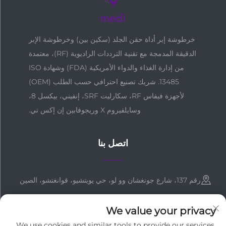
خرطوشة إبر أداة حقن الجلد (سكين بين) وخرطوشة الإبر
الدقيقة المدمجة مع تقنية الترددات الراديوية (RF)، معتمدة
من إدارة الغذاء والدواء الأمريكية (FDA) وشهادة ISO
13485. شريك تصنيع احترافي حسب الطلب (OEM)
لأجهزة فيفاس RF، سكارليت SRF، إنفيني، بيكسل 8،
وسايلفيروم X وريجوفابين إن إكس تي.
اتصل بنا
رقم 137، شارع جونغشان وو لو، حي يويتشيو، قوانغتشو، الصين
+86-18127955667
We value your privacy
[email protected]
We use cookies and similar tools to provide our services.