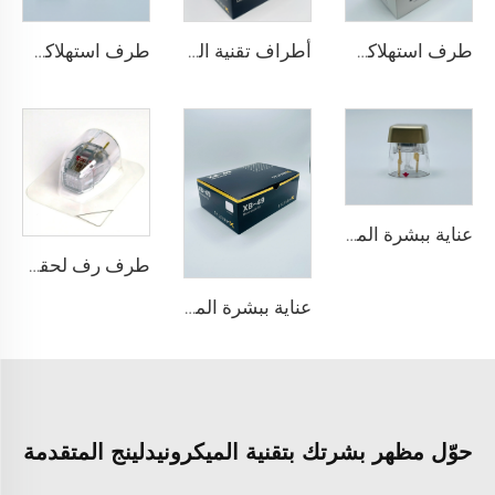
طرف استهلاكي قطب ثنائي لجهاز سكارليت S للميكرونيدلينغ بالرف، 25 دبوسًا
أطراف تقنية المايكرونيدلينج مع الراديو تردد سيلفيروم XE-25
طرف استهلاكي قطب ثنائي لجهاز سكارليت S للميكرونيدلينغ بالرف، 25 دبوسًا
عناية ببشرة الميكرونيدلينغ بالرف مع أطراف سيلفيروم X X-25
طرف رف لحقن الميكرونيدلينغ سيلفيروم X خرطوشة سيلفيروم X XE-25 من فيول
عناية ببشرة الميكرونيدلينغ بالرف مع أطراف سيلفيروم X XB-49
حوّل مظهر بشرتك بتقنية الميكرونيدلينج المتقدمة