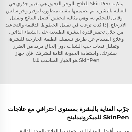
ماكينة SkinPen للعلاج بالوخز الدقيق هي تغيير جذري في
العناية بالبشرة. تم تصميمها بتقنية متطورة لتوفير وخز سلس
وقابل للتحكم به، وهي مثالية لتحقيق أفضل النتائج وتقليل
الانزعاج. إذا كنت ترغب في تقليل الخطوط الدقيقة والتجاعيد
من خلال تحفيز قدرة البشرة الطبيعية على الشفاء الذاتي،
وعلاج المسام عن طريق تسميك الطبقة الخارجية للبشرة،
وتقليل ندبات حب الشباب دون إلحاق مزيد من الضرر
ببشرتك، واستعادة الحيوية التامة لبشرتك، فإن جهاز
SkinPen هو الخيار المناسب لك!
جرّب العناية بالبشرة بمستوى احترافي مع علاجات
SkinPen للميكرونيدلينج
من بين أفضل المزايا التي يتمتع بها العلاج بالوخز الدقيق