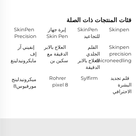
فئات المنتجات ذات الصلة
Skinpen
SkinPen
إبرة جهاز
SkinPen
للتجاعيد
Skin Pen
Precision
Skinpen
القلم
العلاج بالابر
إنفيني آر
precision
الجلدي
الدقيقة مع
إف
microneedling
للعلاج بالابر
سكين بن
مايكرونيدلينغ
الدقيقة
قلم تجديد
Sylfirm
Rohrer
ميكرونيدلينج
البشرة
pixel 8
مورفيوس8
الاحترافي