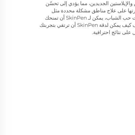
 والإيلاستين الجديدين، مما يؤدي إلى تحسّن
تها على علاج مناطق مشكلة محددة مثل
الخطوط الدقيقة والتجاعيد وندبات حب الشباب، يمكن لـ SkinPen أن تمنحك
مظهرًا أكثر شبابًا وانتعاشًا. اكتشف كيف يمكن لدقة SkinPen أن ترتقي بتجربتك