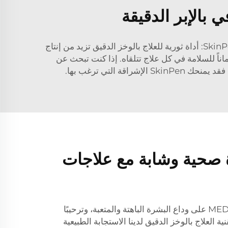
بالإبر الدقيقة
نحن في ميدي ندرك أهمية النتائج الحقيقية من علاجات العناية بالبشرة عالية الجودة. ولهذا السبب يسرنا أن نقدم لكم SkinPen: أداة ثورية للعلاج بالوخز الدقيق تزيد من إنتاج
 وتجعل بشرتك أكثر نعومة بشكل ملحوظ. توفر تقنيتنا المعتمدة من FDA 510K وMDSAP وISO13485 ضماناً للسلامة في كل علاج تتلقاه. إذا كنت تبحث عن
لتي ترغب بها.
صحية وشابة مع علاجات
تُساعدك علاجات SkinPen من MEDI على وداع البشرة الباهتة والمتعبة، وترحيبًا
 العلاج بالوخز الدقيق لدينا الاستجابة الطبيعية