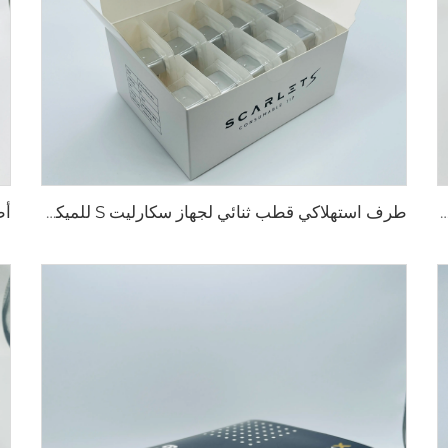
 بيكسل 8 آر إف روهير التجميلية 25 49 64
طرف استهلاكي قطب ثنائي لجهاز سكارليت S للميكرونيدلينغ بالرف، 25 دبوسًا