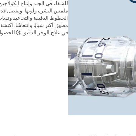
للشفاء في الجلد وإنتاج الكولاجين
ملمس البشرة ولونها. وبفضل قدر
في علاج الوخز الدقيق Ⓡ للحصول على نتائج احترافية.