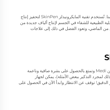
الكولاجين هو بروتين أساسي يدعم بنية الجلد ومرونته، ولكن مع التقدم في العمر، يتباطأ إنتاج الكولاجين الطبيعي في أجسامنا. تُستخدم تقنية المايكرونيدلز SkinPen لتحفيز إنتاج
غيرة في الجلد، مما يحفز العملية الطبيعية للشفاء في الجسم لإنتاج ألياف جديدة من
هدل من الماضي، وتعود الفضل في ذلك إلى علاجات
هل أنت مستعد لترقية روتين العناية ببشرتك؟ اكتشف بشرة جميلة بشكل مثالي مع نظام SkinPen للعلاج بالوخز الدقيق من Medi وتمتع بالحصول على بشرة صافية وناعمة
لك لمجرد التذكير ببعض الأمثلة)، يمكن لجهاز
في الظهور بأفضل مظهر. قدِّم لنفسك بشرة جديدة رائعة وتبدو أكثر شبابًا مع علاج SkinPen بالوخز الدقيق! توقف عن الانتظار وابدأ الآن في الحصول على