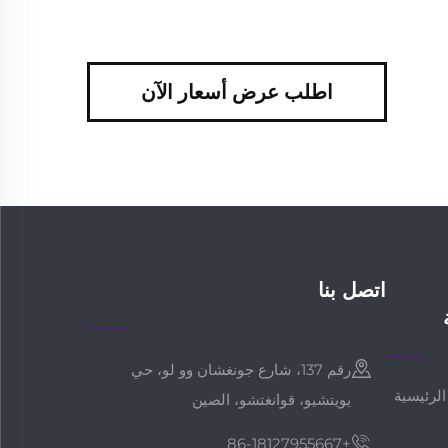
اطلب عرض أسعار الآن
اتصل بنا
رقم 137، شارع جونغشان وو لو، حي
لرئيسية
يويتشيو، قوانغتشو، الصين
+86-18127955667