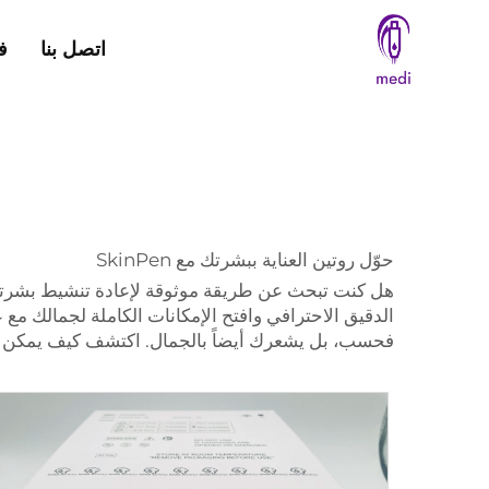
اتصل بنا
ف
حوّل روتين العناية ببشرتك مع SkinPen
هل كنت تبحث عن طريقة موثوقة لإعادة تنشيط بشرتك واس
فحسب، بل يشعرك أيضاً بالجمال. اكتشف كيف يمكن لجهاز SkinPen أن يساعدك في الحصول على بشرة صحية ومتألقة