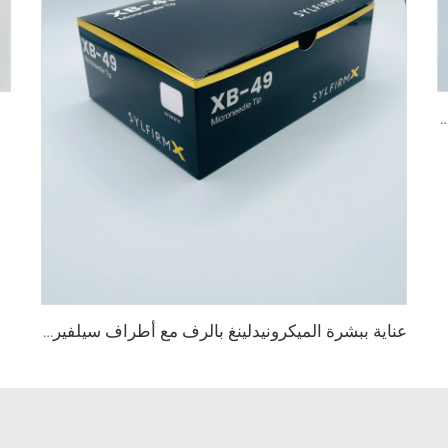
الميكرونيدلينغ بالرف مع أطراف سيلفيروم X X-25
عناية ببشرة الميكرونيدلينغ بالرف مع أطراف سيلفيروم X XB-49