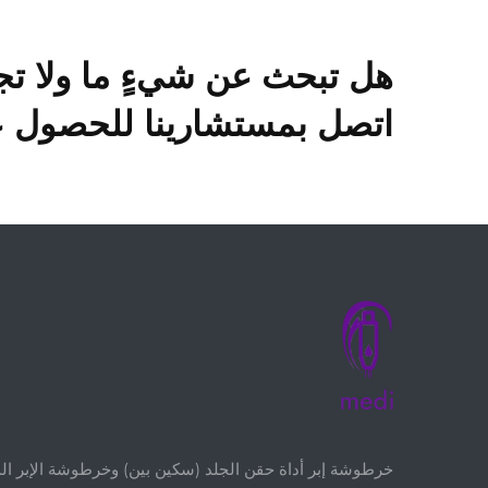
هل تبحث عن شيءٍ ما ولا تج
اتصل بمستشارينا للحصول عل
خرطوشة إبر أداة حقن الجلد (سكين بين) وخرطوشة الإبر الد