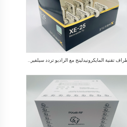
أطراف تقنية المايكرونيدلينج مع الراديو تردد سيلفيروم XE-25