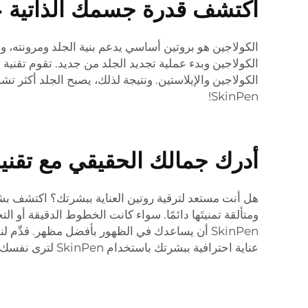
اكتشف قدرة جسمك الذاتية على إن
الكولاجين والإيلاستين. ونتيجة لذلك، يصبح الجلد أكثر ت
SkinPen!
أدرك جمالك الحقيقي مع تقنية العل
ومتألقة تمنيتَها دائمًا. سواء كانت الخطوط الدقيقة أو 
عناية احترافية ببشرتك باستخدام SkinPen لترى نفسك الجديد المشرق الذي ينتظرك تحت السطح مباشرةً.