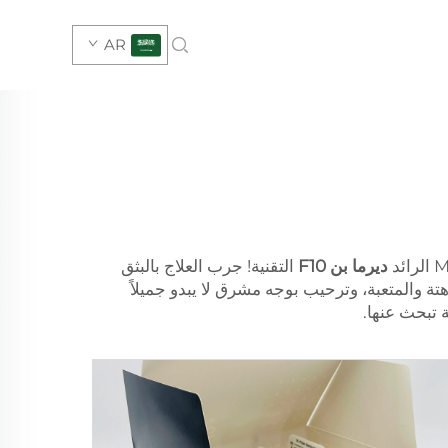
AR
ديرما بن F10
التقنية! جرب العلاج بالبثق
آن يمكنك التخلص نهائياً من البشرة الباهتة والمتعبة، وترحيب بوجه مشرق لا يبدو جميلاً