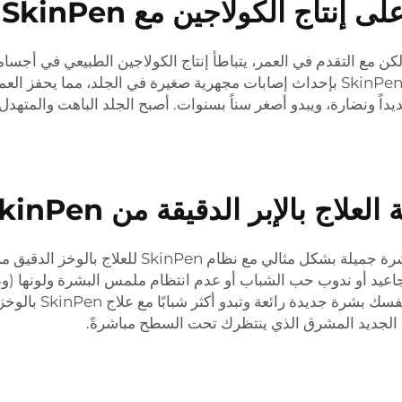
تاج الكولاجين مع SkinPen
الكولاجين وبدء عملية تجديد الجلد من جديد. تقوم تقنية SkinPen بإحداث إصابات مجهرية ص
شديداً ونضارة، ويبدو أصغر سناً بسنوات. أصبح الجلد الباهت والمت
اج بالإبر الدقيقة من SkinPen
التجاعيد أو ندوب حب الشباب أو عدم انتظام ملمس البشرة ولونها (وذ
SkinPen أن يساعدك 