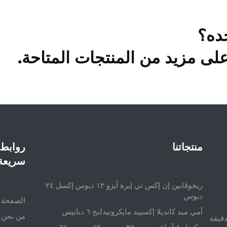
ده؟
ى مزيد من المنتجات المتاحة.
منتجاتنا
روابط
سريعة
ريجوڤابين إن إكس تي إبرة آيزو ١٢ دبوس إكسل ٢٤
دبوس
الصفحة ا
أمي ميد كانديلا إكسييد مايكرونيدلنج ٦ دبابيس
من نحن
قيقة