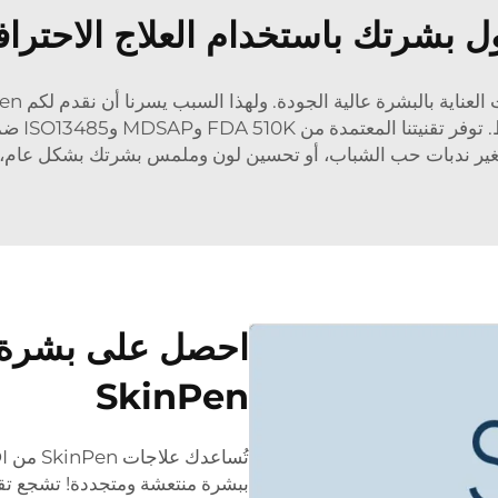
 بشرتك باستخدام العلاج الاحترافي 
الكولاجين
 حب الشباب، أو تحسين لون وملمس بشرتك بشكل عام، فقد يمنحك SkinPen الإشراقة ا
احصل على بشرة 
SkinPen
ببشرة منتعشة ومتجددة! تشجع تقنية