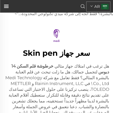
خرطوشة قلم الجلد ذي ١٤ إبرة
AR
مثالية لتجميل بشرتك؟ هل ما زلت تبحث عن القلم المثالي للعناية
بالبشرة؟ فقط اتجه إلى شركة ميدي تكنولوجي المحدودة،...">
سعر جهاز Skin pen
هل ترغب في امتلاك جهاز مثالي
خرطوشة قلم السكن 14
دبوس
لتجميل جمالك، هل ما زلت تبحث عن قلم العناية
بالبشرة المثالي؟ فقط تعامل مع شركة Medi Technology
Co., Ltd.! في Rainin Instrument, LLC و METTLER
TOLEDO، ينصب تركيزنا على حلول الاختبار التي تساعدك
على تقديم نتائج دقيقة وقابلة للتكرار. ستعطيك أقلام العناية
بالبشرة لدينا مظهراً جديداً تستحقينه، مما يجعلك تشعرين
بالنضارة والشباب. دعنا نتعمق في عروض الجملة وأسعار
الصفقات غير المسبوقة التي تجعلنا الخيار الأول لتلبية