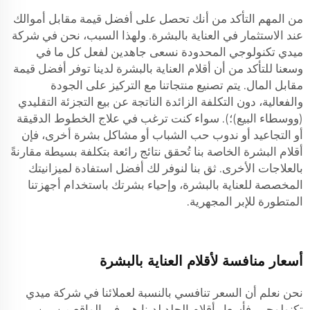
من المهم التأكد من أنك تحصل على أفضل قيمة مقابل أموالك
عند الاستثمار في العناية بالبشرة. ولهذا السبب، نحن في شركة
ميدي تكنولوجي المحدودة نسعى جاهدين لفعل كل ما في
وسعنا للتأكد من أن أقلام العناية بالبشرة لدينا توفر أفضل قيمة
مقابل المال. يتم تصنيع منتجاتنا مع التركيز على الجودة
والفعالية، دون التكلفة الزائدة الناتجة عن بيع التجزئة التقليدي
(ووسطاء البيع)؛). سواء كنت ترغب في علاج الخطوط الدقيقة
أو التجاعيد أو ندوب حب الشباب أو مشاكل بشرة أخرى، فإن
أقلام البشرة الخاصة بنا تُحقق نتائج رائعة بتكلفة بسيطة مقارنةً
بالعلاجات الأخرى. ثق بنا لنوفر لك أفضل استفادة لميزانيتك
المخصصة للعناية بالبشرة، وإحياء بشرتك باستخدام أجهزتنا
المتطورة للإبر المجهرية.
أسعار منافسة لأقلام العناية بالبشرة
نحن نعلم أن السعر تنافسي بالنسبة لعملائنا في شركة ميدي
تكنولوجي. فأسعار أقلام الجلد لدينا هي في الواقع من بين