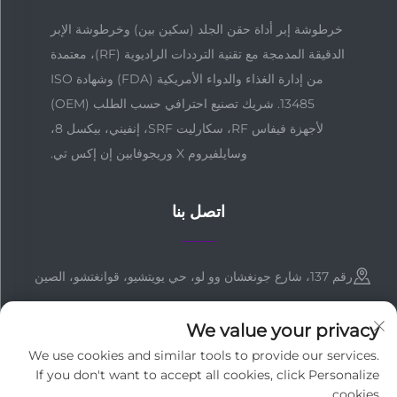
خرطوشة إبر أداة حقن الجلد (سكين بين) وخرطوشة الإبر
الدقيقة المدمجة مع تقنية الترددات الراديوية (RF)، معتمدة
من إدارة الغذاء والدواء الأمريكية (FDA) وشهادة ISO
13485. شريك تصنيع احترافي حسب الطلب (OEM)
لأجهزة فيفاس RF، سكارليت SRF، إنفيني، بيكسل 8،
وسايلفيروم X وريجوفابين إن إكس تي.
اتصل بنا
رقم 137، شارع جونغشان وو لو، حي يويتشيو، قوانغتشو، الصين
+86-18127955667
We value your privacy
[email protected]
We use cookies and similar tools to provide our services.
If you don't want to accept all cookies, click Personalize
cookies.