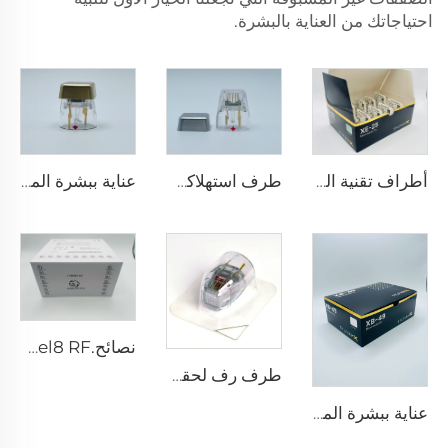
احتياجاتك من العناية بالبشرة.
أطراف تقنية المايكرونيدلينج مع الراديو تردد سيلفيروم XE-25
طرف استهلاكي قطب ثنائي لجهاز سكارليت S للميكرونيدلينغ بالرف، 25 دبوسًا
عناية ببشرة الميكرونيدلينغ بالرف مع أطراف سيلفيروم X X-25
نصائح.pixel8 RF
طرف رف لحقن الميكرونيدلينغ سيلفيروم X خرطوشة سيلفيروم X XE-25 من فيول
عناية ببشرة الميكرونيدلينغ بالرف مع أطراف سيلفيروم X XB-49