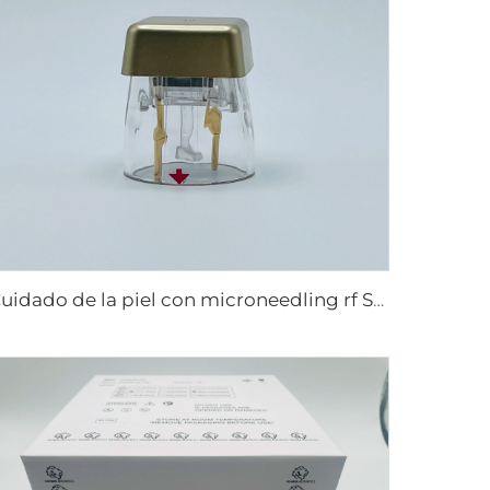
Cuidado de la piel con microneedling rf Sylfirm X puntas Sylfirm X X-25