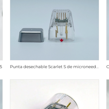
25
Punta desechable Scarlet S de microneedling rf con electrodos bi-polares 25pin