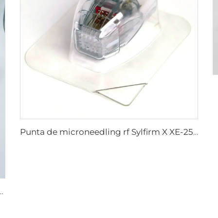
Punta de microneedling rf Sylfirm X XE-25 cartucho de Sylfirm X de Viol
needling rf Sylfirm X puntas Sylfirm X XB-49