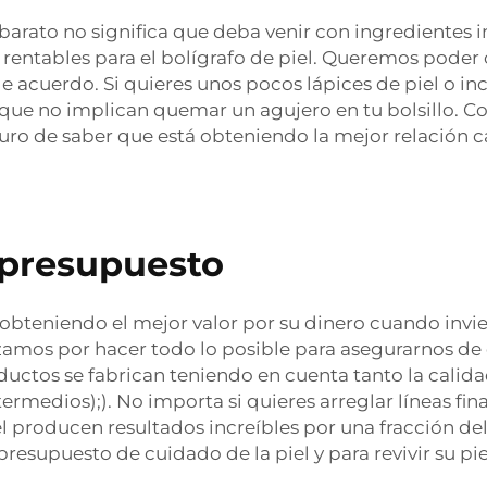
barato no significa que deba venir con ingredientes i
y rentables para el bolígrafo de piel. Queremos pode
 de acuerdo. Si quieres unos pocos lápices de piel o i
 que no implican quemar un agujero en tu bolsillo. 
guro de saber que está obteniendo la mejor relación
u presupuesto
bteniendo el mejor valor por su dinero cuando inviert
zamos por hacer todo lo posible para asegurarnos de 
uctos se fabrican teniendo en cuenta tanto la calidad
medios);). No importa si quieres arreglar líneas finas
l producen resultados increíbles por una fracción del
presupuesto de cuidado de la piel y para revivir su pi