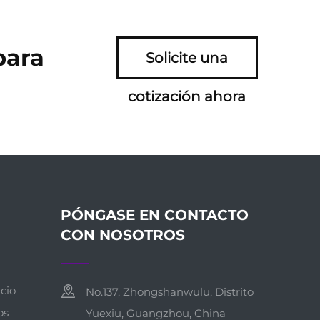
para
Solicite una
cotización ahora
PÓNGASE EN CONTACTO
CON NOSOTROS
cio
No.137, Zhongshanwulu, Distrito
os
Yuexiu, Guangzhou, China