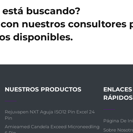
e está buscando?
con nuestros consultores 
s disponibles.
NUESTROS PRODUCTOS
ENLACES
RÁPIDOS
Rejuvapen NXT Aguja ISO12 Pin Excel 24
Pin
Página De Ini
Amieamed Candela Exceed Microneedling
Sobre Nosotr
6 Pin