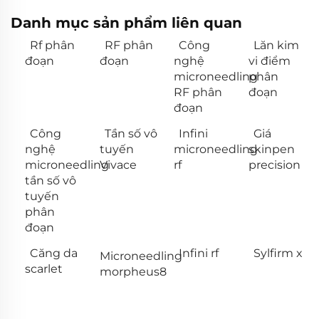
Danh mục sản phẩm liên quan
Rf phân
RF phân
Công
Lăn kim
đoạn
đoạn
nghệ
vi điểm
microneedling
phân
RF phân
đoạn
đoạn
Công
Tần số vô
Infini
Giá
nghệ
tuyến
microneedling
skinpen
microneedling
Vivace
rf
precision
tần số vô
tuyến
phân
đoạn
Căng da
Infini rf
Sylfirm x
Microneedling
scarlet
morpheus8