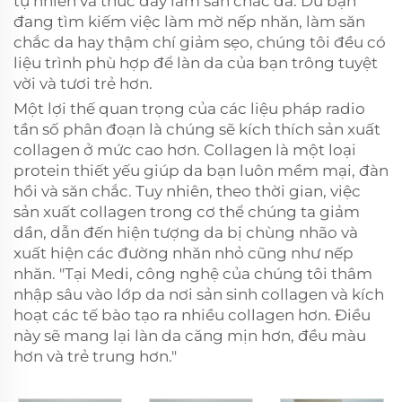
tự nhiên và thúc đẩy làm săn chắc da. Dù bạn
đang tìm kiếm việc làm mờ nếp nhăn, làm săn
chắc da hay thậm chí giảm sẹo, chúng tôi đều có
liệu trình phù hợp để làn da của bạn trông tuyệt
vời và tươi trẻ hơn.
Một lợi thế quan trọng của các liệu pháp radio
tần số phân đoạn là chúng sẽ kích thích sản xuất
collagen ở mức cao hơn. Collagen là một loại
protein thiết yếu giúp da bạn luôn mềm mại, đàn
hồi và săn chắc. Tuy nhiên, theo thời gian, việc
sản xuất collagen trong cơ thể chúng ta giảm
dần, dẫn đến hiện tượng da bị chùng nhão và
xuất hiện các đường nhăn nhỏ cũng như nếp
nhăn. "Tại Medi, công nghệ của chúng tôi thâm
nhập sâu vào lớp da nơi sản sinh collagen và kích
hoạt các tế bào tạo ra nhiều collagen hơn. Điều
này sẽ mang lại làn da căng mịn hơn, đều màu
hơn và trẻ trung hơn."