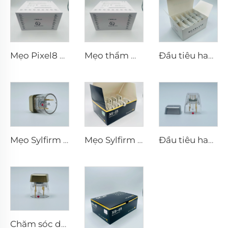
Mẹo Pixel8 RF
Mẹo thẩm mỹ Pixel8 RF Rohrer 25 49 64
Đầu tiêu hao điện cực lưỡng cực vi kim RF Scarlet S, 25 châm
Mẹo Sylfirm X vi kim rf X-25
Mẹo Sylfirm X vi kim rf XE-25
Đầu tiêu hao điện cực lưỡng cực vi kim RF Scarlet S, 25 châm
Chăm sóc da vi kim RF Sylfirm X đầu tip Sylfirm X X-25