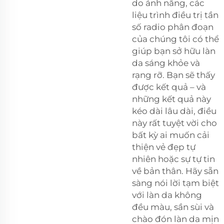
do ánh nắng, các
liệu trình điều trị tần
số radio phân đoạn
của chúng tôi có thể
giúp bạn sở hữu làn
da sáng khỏe và
rạng rỡ. Bạn sẽ thấy
được kết quả – và
những kết quả này
kéo dài lâu dài, điều
này rất tuyệt vời cho
bất kỳ ai muốn cải
thiện vẻ đẹp tự
nhiên hoặc sự tự tin
về bản thân. Hãy sẵn
sàng nói lời tạm biệt
với làn da không
đều màu, sần sùi và
chào đón làn da mịn