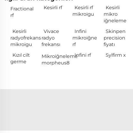
Kesirli rf
Kesirli rf
Kesirli
Fractional
mikroigu
mikro
rf
iğneleme
Kesirli
Vivace
Infini
Skinpen
radyofrekans
radyo
mikroiğne
precision
mikroigu
frekansı
rf
fiyatı
Kızıl cilt
Infini rf
Sylfirm x
Mikroiğneleme
germe
morpheus8