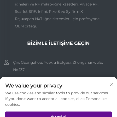
iğneleri ve RF mikro-iğne kasetleri. Vivace RF,
Scarlet SRF, Infini, Pixel8 ve Sylfirm X
Rejuvapen NXT iğne sistemleri için profesyonel
OEM ortağı.
BIZIMLE İLETIŞIME GEÇIN
Çin, Guangzhou, Yuexiu Bölgesi, Zhongshanwulu,
No.137
+86-18127955667
We value your privacy
[email protected]
We use cookies and similar tools to provide our services.
If you don't want to accept all cookies, click Personalize
cookies.
Tüm Hakları Saklıdır © Guangzhou Medi Technology Co.,Ltd
Accept all