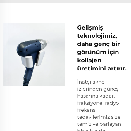
Gelişmiş
teknolojimiz,
daha genç bir
görünüm için
kollajen
üretimini artırır.
İnatçı akne
izlerinden güneş
hasarına kadar,
fraksiyonel radyo
frekans
tedavilerimiz size
temiz ve parlayan
bir cilt elde