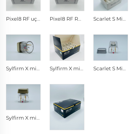
Pixel8 RF uçları
Pixel8 RF Rohrer Estetik 25 49 64 uçları
Scarlet S Mikroiğneleme rf Bi-polar Elektrotlar Tüketilebilir uç 25pin
Sylfirm X mikroiğneleme rf uçları X-25
Sylfirm X mikroiğneleme rf uçları XE-25
Scarlet S Mikroiğneleme rf Bi-polar Elektrotlar Tüketilebilir uç 25pin
Sylfirm X mikroiğneleme rf cilt bakımı sylfirm X uçları X-25