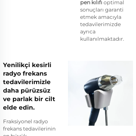
pen kılıfı
optimal
sonuçları garanti
etmek amacıyla
tedavilerimizde
ayrıca
kullanılmaktadır.
Yenilikçi kesirli
radyo frekans
tedavilerimizle
daha pürüzsüz
ve parlak bir cilt
elde edin.
Fraksiyonel radyo
frekans tedavilerinin
en büyük