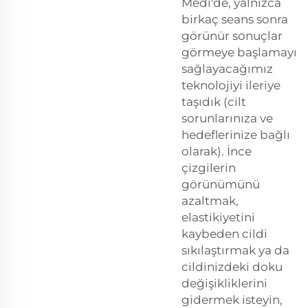
Medi'de, yalnızca
birkaç seans sonra
görünür sonuçlar
görmeye başlamayı
sağlayacağımız
teknolojiyi ileriye
taşıdık (cilt
sorunlarınıza ve
hedeflerinize bağlı
olarak). İnce
çizgilerin
görünümünü
azaltmak,
elastikiyetini
kaybeden cildi
sıkılaştırmak ya da
cildinizdeki doku
değişikliklerini
gidermek isteyin,