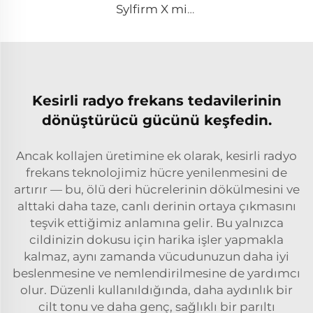
Sylfirm X mikroiğneleme rf cilt bakımı sylfirm X uçları XB-49
Kesirli radyo frekans tedavilerinin
dönüştürücü gücünü keşfedin.
Ancak kollajen üretimine ek olarak, kesirli radyo
frekans teknolojimiz hücre yenilenmesini de
artırır — bu, ölü deri hücrelerinin dökülmesini ve
alttaki daha taze, canlı derinin ortaya çıkmasını
teşvik ettiğimiz anlamına gelir. Bu yalnızca
cildinizin dokusu için harika işler yapmakla
kalmaz, aynı zamanda vücudunuzun daha iyi
beslenmesine ve nemlendirilmesine de yardımcı
olur. Düzenli kullanıldığında, daha aydınlık bir
cilt tonu ve daha genç, sağlıklı bir parıltı