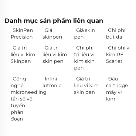
Danh mục sản phẩm liên quan
SkinPen
Giá
Giá skin
Chi phí
Precision
skinpen
pen
bút da
Giá trị
Giá trị
Chi phí
Chi phí vi
liệu vi kim
liệu vi kim
trị liệu vi
kim RF
Skinpen
skin pen
kim skin
Scarlet
pen
Công
Infini
Giá trị
Đầu
nghệ
lutronic
liệu vi kim
cartridge
microneedling
skin pen
máy vi
tần số vô
kim
tuyến
phân
đoạn