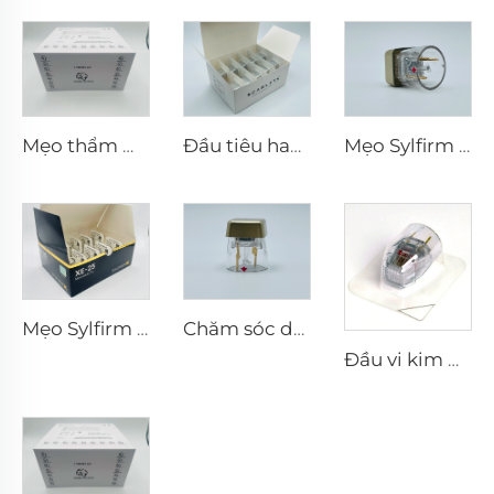
Mẹo thẩm mỹ Pixel8 RF Rohrer 25 49 64
Đầu tiêu hao điện cực lưỡng cực vi kim RF Scarlet S, 25 châm
Mẹo Sylfirm X vi kim rf X-25
Mẹo Sylfirm X vi kim rf XE-25
Chăm sóc da vi kim RF Sylfirm X đầu tip Sylfirm X X-25
Đầu vi kim RF Sylfirm X XE-25 cartridge từ Viol